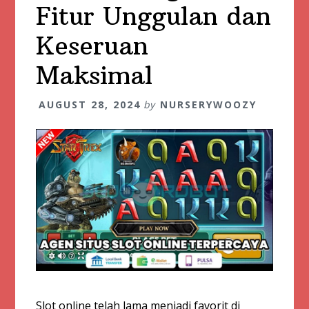
Fitur Unggulan dan
Keseruan
Maksimal
AUGUST 28, 2024
by
NURSERYWOOZY
Slot online telah lama menjadi favorit di