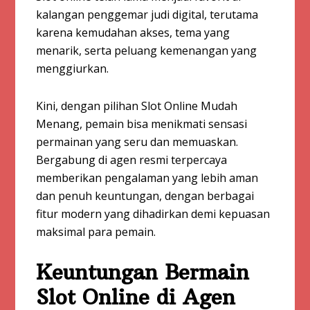
kalangan penggemar judi digital, terutama
karena kemudahan akses, tema yang
menarik, serta peluang kemenangan yang
menggiurkan.
Kini, dengan pilihan Slot Online Mudah
Menang, pemain bisa menikmati sensasi
permainan yang seru dan memuaskan.
Bergabung di agen resmi terpercaya
memberikan pengalaman yang lebih aman
dan penuh keuntungan, dengan berbagai
fitur modern yang dihadirkan demi kepuasan
maksimal para pemain.
Keuntungan Bermain
Slot Online di Agen