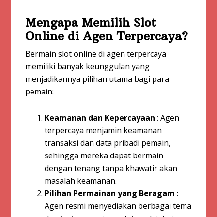
Mengapa Memilih Slot
Online di Agen Terpercaya?
Bermain slot online di agen terpercaya
memiliki banyak keunggulan yang
menjadikannya pilihan utama bagi para
pemain:
Keamanan dan Kepercayaan
: Agen
terpercaya menjamin keamanan
transaksi dan data pribadi pemain,
sehingga mereka dapat bermain
dengan tenang tanpa khawatir akan
masalah keamanan.
Pilihan Permainan yang Beragam
:
Agen resmi menyediakan berbagai tema