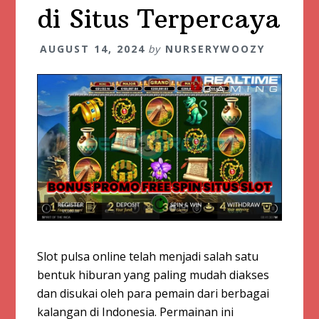
di Situs Terpercaya
AUGUST 14, 2024
by
NURSERYWOOZY
Slot pulsa online telah menjadi salah satu
bentuk hiburan yang paling mudah diakses
dan disukai oleh para pemain dari berbagai
kalangan di Indonesia. Permainan ini