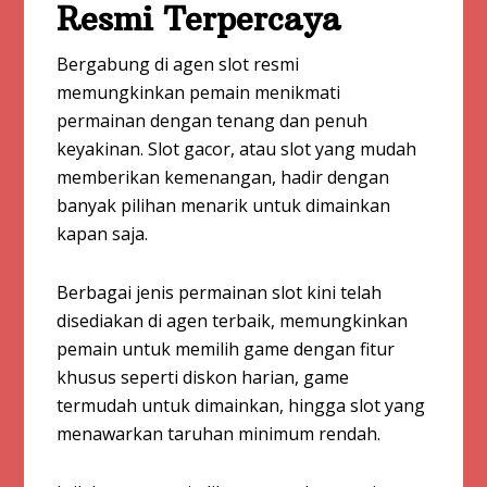
Resmi Terpercaya
Bergabung di agen slot resmi
memungkinkan pemain menikmati
permainan dengan tenang dan penuh
keyakinan. Slot gacor, atau slot yang mudah
memberikan kemenangan, hadir dengan
banyak pilihan menarik untuk dimainkan
kapan saja.
Berbagai jenis permainan slot kini telah
disediakan di agen terbaik, memungkinkan
pemain untuk memilih game dengan fitur
khusus seperti diskon harian, game
termudah untuk dimainkan, hingga slot yang
menawarkan taruhan minimum rendah.