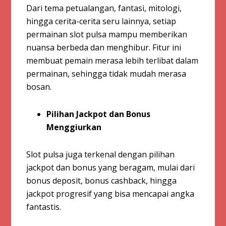
Dari tema petualangan, fantasi, mitologi,
hingga cerita-cerita seru lainnya, setiap
permainan slot pulsa mampu memberikan
nuansa berbeda dan menghibur. Fitur ini
membuat pemain merasa lebih terlibat dalam
permainan, sehingga tidak mudah merasa
bosan.
Pilihan Jackpot dan Bonus
Menggiurkan
Slot pulsa juga terkenal dengan pilihan
jackpot dan bonus yang beragam, mulai dari
bonus deposit, bonus cashback, hingga
jackpot progresif yang bisa mencapai angka
fantastis.