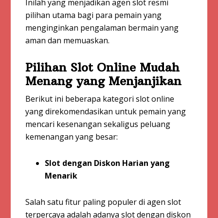
Inilah yang menjadikan agen slot resmi
pilihan utama bagi para pemain yang
menginginkan pengalaman bermain yang
aman dan memuaskan.
Pilihan Slot Online Mudah
Menang yang Menjanjikan
Berikut ini beberapa kategori slot online
yang direkomendasikan untuk pemain yang
mencari kesenangan sekaligus peluang
kemenangan yang besar:
Slot dengan Diskon Harian yang
Menarik
Salah satu fitur paling populer di agen slot
terpercaya adalah adanya slot dengan diskon