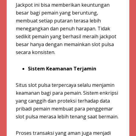
Jackpot ini bisa memberikan keuntungan
besar bagi pemain yang beruntung,
membuat setiap putaran terasa lebih
menegangkan dan penuh harapan. Tidak
sedikit pemain yang berhasil meraih jackpot
besar hanya dengan memainkan slot pulsa
secara konsisten.
Sistem Keamanan Terjamin
Situs slot pulsa terpercaya selalu menjamin
keamanan bagi para pemain. Sistem enkripsi
yang canggih dan proteksi terhadap data
pribadi pemain membuat para penggemar
slot pulsa merasa lebih tenang saat bermain.
Proses transaksi yang aman juga menjadi