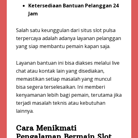
Ketersediaan Bantuan Pelanggan 24
Jam
Salah satu keunggulan dari situs slot pulsa
terpercaya adalah adanya layanan pelanggan
yang siap membantu pemain kapan saja.
Layanan bantuan ini bisa diakses melalui live
chat atau kontak lain yang disediakan,
memastikan setiap masalah yang muncul
bisa segera terselesaikan. Ini memberi
kenyamanan lebih bagi pemain, terutama jika
terjadi masalah teknis atau kebutuhan
lainnya.
Cara Menikmati
Pengalaman Bermain Slot