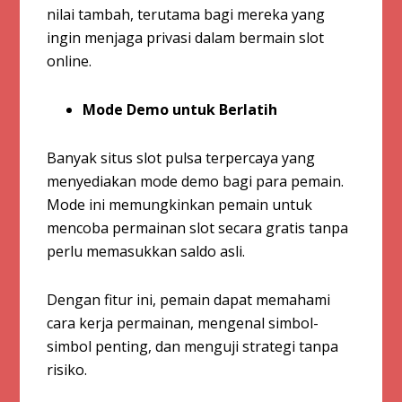
nilai tambah, terutama bagi mereka yang
ingin menjaga privasi dalam bermain slot
online.
Mode Demo untuk Berlatih
Banyak situs slot pulsa terpercaya yang
menyediakan mode demo bagi para pemain.
Mode ini memungkinkan pemain untuk
mencoba permainan slot secara gratis tanpa
perlu memasukkan saldo asli.
Dengan fitur ini, pemain dapat memahami
cara kerja permainan, mengenal simbol-
simbol penting, dan menguji strategi tanpa
risiko.