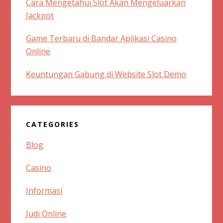
Cara Mengetahui Slot Akan Mengeluarkan
Jackpot
Game Terbaru di Bandar Aplikasi Casino
Online
Keuntungan Gabung di Website Slot Demo
CATEGORIES
Blog
Casino
Informasi
Judi Online