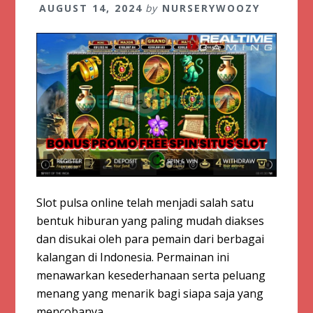
AUGUST 14, 2024
by
NURSERYWOOZY
Slot pulsa online telah menjadi salah satu
bentuk hiburan yang paling mudah diakses
dan disukai oleh para pemain dari berbagai
kalangan di Indonesia. Permainan ini
menawarkan kesederhanaan serta peluang
menang yang menarik bagi siapa saja yang
mencobanya.