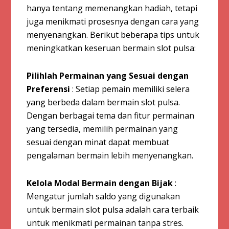
hanya tentang memenangkan hadiah, tetapi
juga menikmati prosesnya dengan cara yang
menyenangkan. Berikut beberapa tips untuk
meningkatkan keseruan bermain slot pulsa:
Pilihlah Permainan yang Sesuai dengan
Preferensi
: Setiap pemain memiliki selera
yang berbeda dalam bermain slot pulsa.
Dengan berbagai tema dan fitur permainan
yang tersedia, memilih permainan yang
sesuai dengan minat dapat membuat
pengalaman bermain lebih menyenangkan.
Kelola Modal Bermain dengan Bijak
:
Mengatur jumlah saldo yang digunakan
untuk bermain slot pulsa adalah cara terbaik
untuk menikmati permainan tanpa stres.