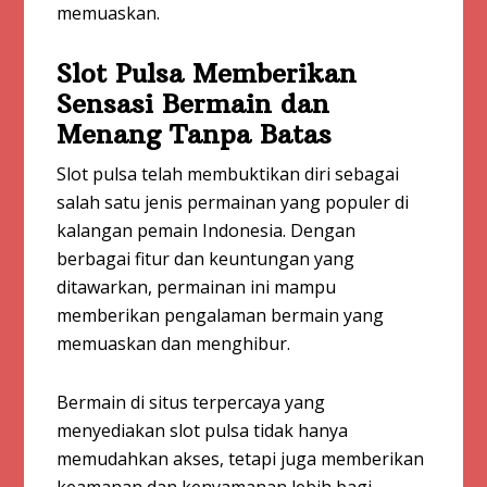
memuaskan.
Slot Pulsa Memberikan
Sensasi Bermain dan
Menang Tanpa Batas
Slot pulsa telah membuktikan diri sebagai
salah satu jenis permainan yang populer di
kalangan pemain Indonesia. Dengan
berbagai fitur dan keuntungan yang
ditawarkan, permainan ini mampu
memberikan pengalaman bermain yang
memuaskan dan menghibur.
Bermain di situs terpercaya yang
menyediakan slot pulsa tidak hanya
memudahkan akses, tetapi juga memberikan