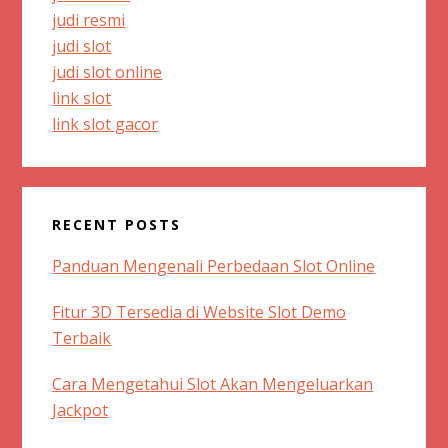
judi resmi
judi slot
judi slot online
link slot
link slot gacor
RECENT POSTS
Panduan Mengenali Perbedaan Slot Online
Fitur 3D Tersedia di Website Slot Demo
Terbaik
Cara Mengetahui Slot Akan Mengeluarkan
Jackpot