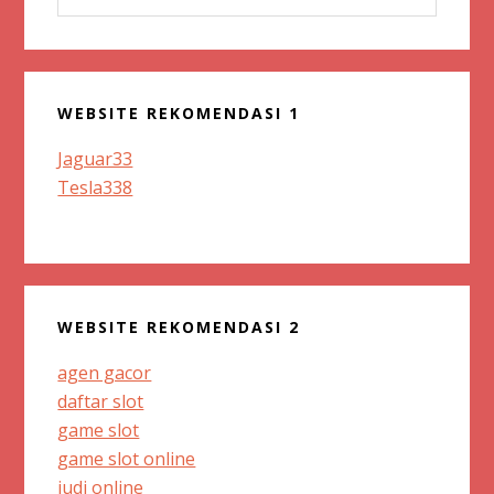
website
WEBSITE REKOMENDASI 1
Jaguar33
Tesla338
WEBSITE REKOMENDASI 2
agen gacor
daftar slot
game slot
game slot online
judi online