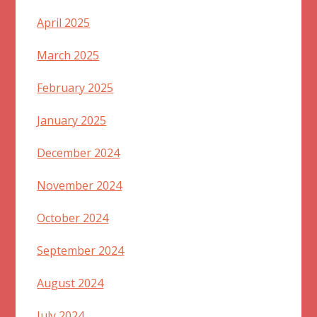
April 2025
March 2025
February 2025
January 2025
December 2024
November 2024
October 2024
September 2024
August 2024
July 2024