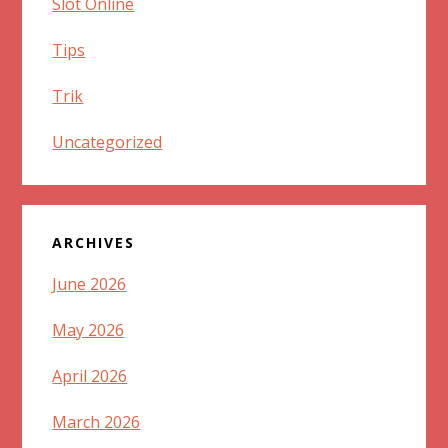
Slot Online
Tips
Trik
Uncategorized
ARCHIVES
June 2026
May 2026
April 2026
March 2026