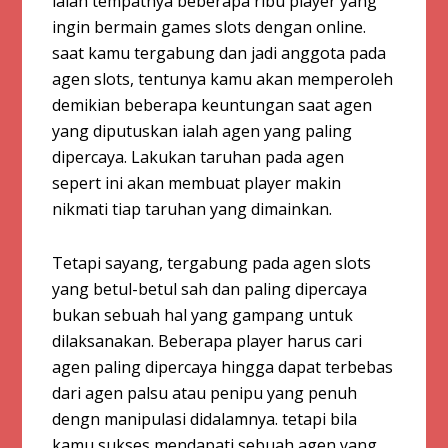
ialah tempatnya beberapa ribu player yang
ingin bermain games slots dengan online.
saat kamu tergabung dan jadi anggota pada
agen slots, tentunya kamu akan memperoleh
demikian beberapa keuntungan saat agen
yang diputuskan ialah agen yang paling
dipercaya. Lakukan taruhan pada agen
sepert ini akan membuat player makin
nikmati tiap taruhan yang dimainkan.
Tetapi sayang, tergabung pada agen slots
yang betul-betul sah dan paling dipercaya
bukan sebuah hal yang gampang untuk
dilaksanakan. Beberapa player harus cari
agen paling dipercaya hingga dapat terbebas
dari agen palsu atau penipu yang penuh
dengn manipulasi didalamnya. tetapi bila
kamu sukses mendapati sebuah agen yang