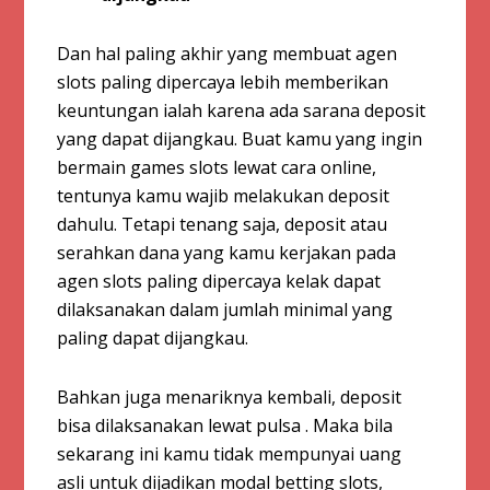
Dan hal paling akhir yang membuat agen
slots paling dipercaya lebih memberikan
keuntungan ialah karena ada sarana deposit
yang dapat dijangkau. Buat kamu yang ingin
bermain games slots lewat cara online,
tentunya kamu wajib melakukan deposit
dahulu. Tetapi tenang saja, deposit atau
serahkan dana yang kamu kerjakan pada
agen slots paling dipercaya kelak dapat
dilaksanakan dalam jumlah minimal yang
paling dapat dijangkau.
Bahkan juga menariknya kembali, deposit
bisa dilaksanakan lewat pulsa . Maka bila
sekarang ini kamu tidak mempunyai uang
asli untuk dijadikan modal betting slots,