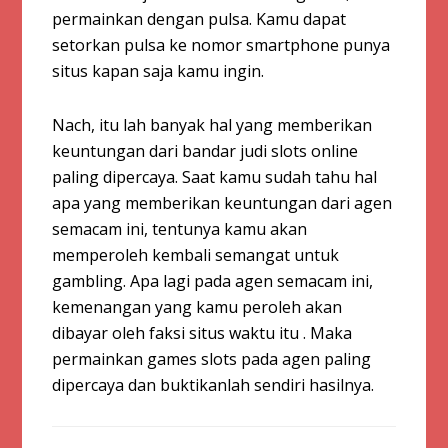
permainkan dengan pulsa. Kamu dapat
setorkan pulsa ke nomor smartphone punya
situs kapan saja kamu ingin.
Nach, itu lah banyak hal yang memberikan
keuntungan dari bandar judi slots online
paling dipercaya. Saat kamu sudah tahu hal
apa yang memberikan keuntungan dari agen
semacam ini, tentunya kamu akan
memperoleh kembali semangat untuk
gambling. Apa lagi pada agen semacam ini,
kemenangan yang kamu peroleh akan
dibayar oleh faksi situs waktu itu . Maka
permainkan games slots pada agen paling
dipercaya dan buktikanlah sendiri hasilnya.