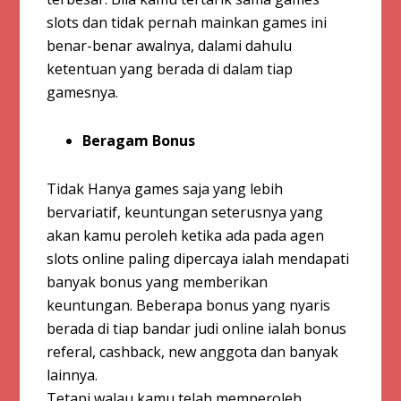
slots dan tidak pernah mainkan games ini
benar-benar awalnya, dalami dahulu
ketentuan yang berada di dalam tiap
gamesnya.
Beragam Bonus
Tidak Hanya games saja yang lebih
bervariatif, keuntungan seterusnya yang
akan kamu peroleh ketika ada pada agen
slots online paling dipercaya ialah mendapati
banyak bonus yang memberikan
keuntungan. Beberapa bonus yang nyaris
berada di tiap bandar judi online ialah bonus
referal, cashback, new anggota dan banyak
lainnya.
Tetapi walau kamu telah memperoleh