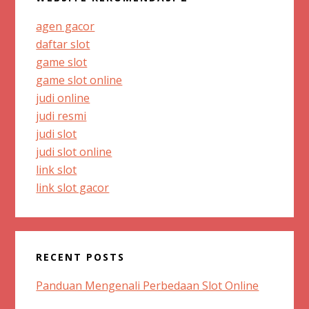
agen gacor
daftar slot
game slot
game slot online
judi online
judi resmi
judi slot
judi slot online
link slot
link slot gacor
RECENT POSTS
Panduan Mengenali Perbedaan Slot Online