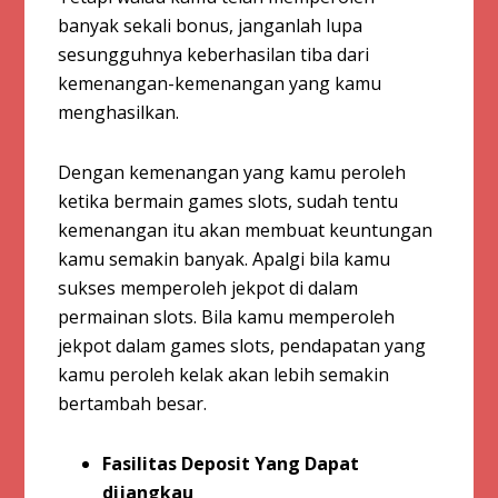
banyak sekali bonus, janganlah lupa
sesungguhnya keberhasilan tiba dari
kemenangan-kemenangan yang kamu
menghasilkan.
Dengan kemenangan yang kamu peroleh
ketika bermain games slots, sudah tentu
kemenangan itu akan membuat keuntungan
kamu semakin banyak. Apalgi bila kamu
sukses memperoleh jekpot di dalam
permainan slots. Bila kamu memperoleh
jekpot dalam games slots, pendapatan yang
kamu peroleh kelak akan lebih semakin
bertambah besar.
Fasilitas Deposit Yang Dapat
dijangkau