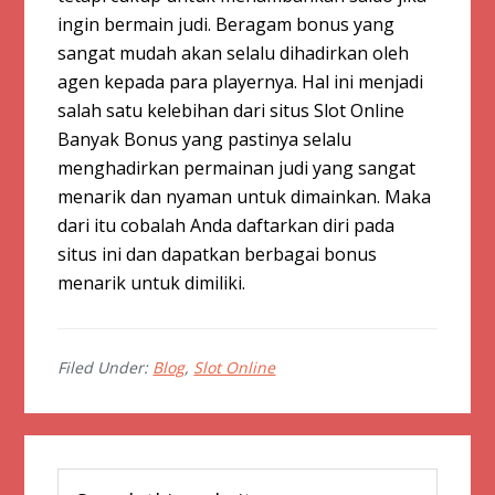
ingin bermain judi. Beragam bonus yang
sangat mudah akan selalu dihadirkan oleh
agen kepada para playernya. Hal ini menjadi
salah satu kelebihan dari situs Slot Online
Banyak Bonus yang pastinya selalu
menghadirkan permainan judi yang sangat
menarik dan nyaman untuk dimainkan. Maka
dari itu cobalah Anda daftarkan diri pada
situs ini dan dapatkan berbagai bonus
menarik untuk dimiliki.
Filed Under:
Blog
,
Slot Online
Primary
Search
Sidebar