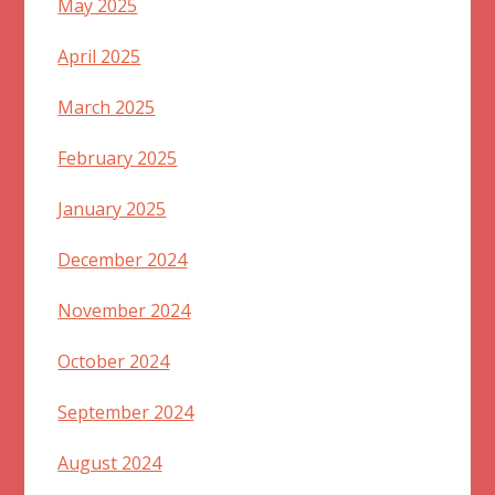
May 2025
April 2025
March 2025
February 2025
January 2025
December 2024
November 2024
October 2024
September 2024
August 2024