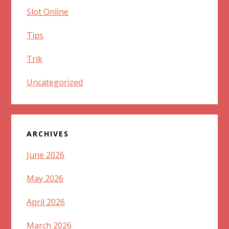
Slot Online
Tips
Trik
Uncategorized
ARCHIVES
June 2026
May 2026
April 2026
March 2026