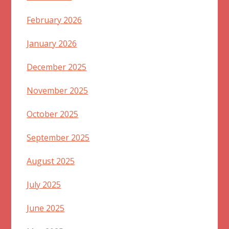
February 2026
January 2026
December 2025
November 2025
October 2025
September 2025
August 2025
July 2025
June 2025