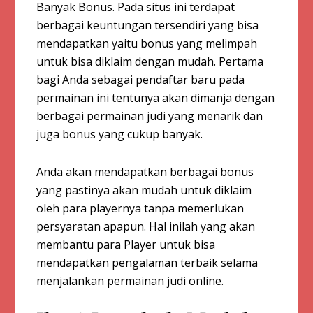
Banyak Bonus. Pada situs ini terdapat
berbagai keuntungan tersendiri yang bisa
mendapatkan yaitu bonus yang melimpah
untuk bisa diklaim dengan mudah. Pertama
bagi Anda sebagai pendaftar baru pada
permainan ini tentunya akan dimanja dengan
berbagai permainan judi yang menarik dan
juga bonus yang cukup banyak.
Anda akan mendapatkan berbagai bonus
yang pastinya akan mudah untuk diklaim
oleh para playernya tanpa memerlukan
persyaratan apapun. Hal inilah yang akan
membantu para Player untuk bisa
mendapatkan pengalaman terbaik selama
menjalankan permainan judi online.