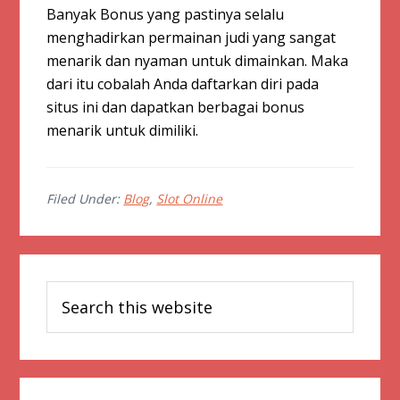
Banyak Bonus yang pastinya selalu
menghadirkan permainan judi yang sangat
menarik dan nyaman untuk dimainkan. Maka
dari itu cobalah Anda daftarkan diri pada
situs ini dan dapatkan berbagai bonus
menarik untuk dimiliki.
Filed Under:
Blog
,
Slot Online
Primary
Search
Sidebar
this
website