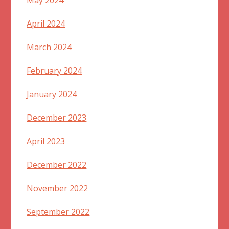
May 2024
April 2024
March 2024
February 2024
January 2024
December 2023
April 2023
December 2022
November 2022
September 2022