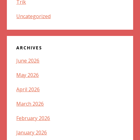
Trik
Uncategorized
ARCHIVES
June 2026
May 2026
April 2026
March 2026
February 2026
January 2026