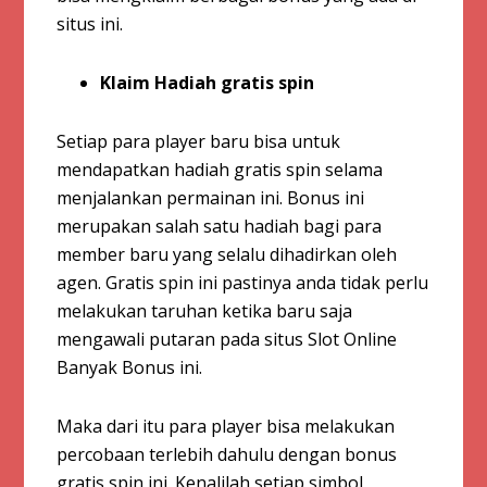
situs ini.
Klaim Hadiah gratis spin
Setiap para player baru bisa untuk
mendapatkan hadiah gratis spin selama
menjalankan permainan ini. Bonus ini
merupakan salah satu hadiah bagi para
member baru yang selalu dihadirkan oleh
agen. Gratis spin ini pastinya anda tidak perlu
melakukan taruhan ketika baru saja
mengawali putaran pada situs Slot Online
Banyak Bonus ini.
Maka dari itu para player bisa melakukan
percobaan terlebih dahulu dengan bonus
gratis spin ini. Kenalilah setiap simbol