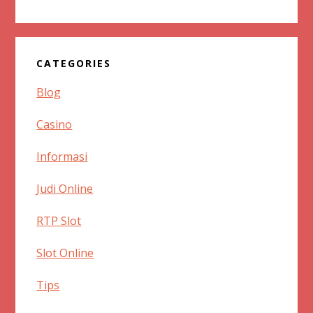
CATEGORIES
Blog
Casino
Informasi
Judi Online
RTP Slot
Slot Online
Tips