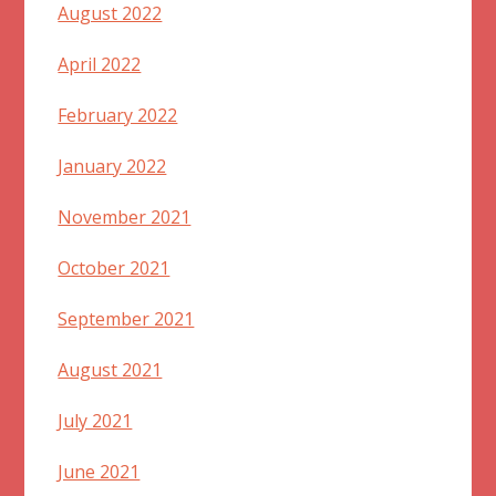
August 2022
April 2022
February 2022
January 2022
November 2021
October 2021
September 2021
August 2021
July 2021
June 2021