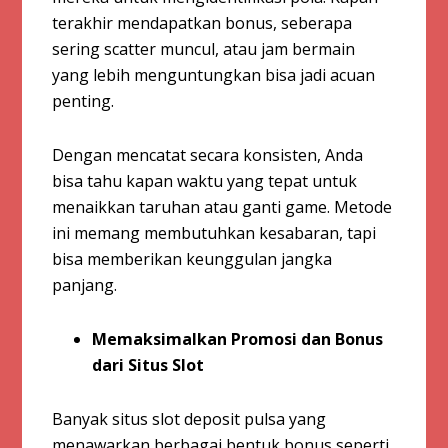
terakhir mendapatkan bonus, seberapa
sering scatter muncul, atau jam bermain
yang lebih menguntungkan bisa jadi acuan
penting.
Dengan mencatat secara konsisten, Anda
bisa tahu kapan waktu yang tepat untuk
menaikkan taruhan atau ganti game. Metode
ini memang membutuhkan kesabaran, tapi
bisa memberikan keunggulan jangka
panjang.
Memaksimalkan Promosi dan Bonus
dari Situs Slot
Banyak situs slot deposit pulsa yang
menawarkan berbagai bentuk bonus seperti