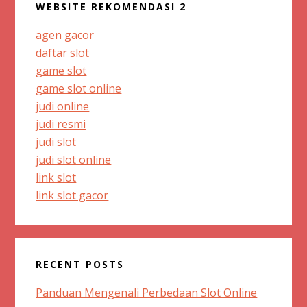
WEBSITE REKOMENDASI 2
agen gacor
daftar slot
game slot
game slot online
judi online
judi resmi
judi slot
judi slot online
link slot
link slot gacor
RECENT POSTS
Panduan Mengenali Perbedaan Slot Online