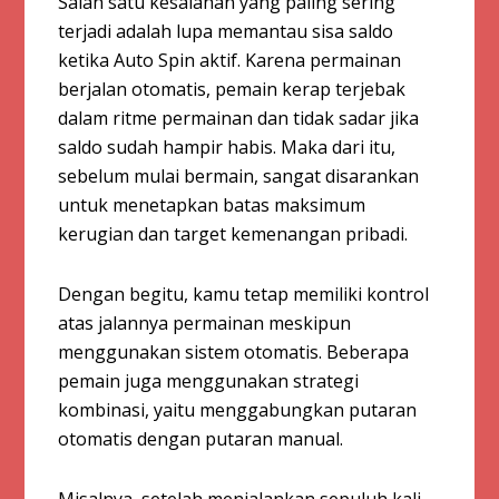
Salah satu kesalahan yang paling sering
terjadi adalah lupa memantau sisa saldo
ketika Auto Spin aktif. Karena permainan
berjalan otomatis, pemain kerap terjebak
dalam ritme permainan dan tidak sadar jika
saldo sudah hampir habis. Maka dari itu,
sebelum mulai bermain, sangat disarankan
untuk menetapkan batas maksimum
kerugian dan target kemenangan pribadi.
Dengan begitu, kamu tetap memiliki kontrol
atas jalannya permainan meskipun
menggunakan sistem otomatis. Beberapa
pemain juga menggunakan strategi
kombinasi, yaitu menggabungkan putaran
otomatis dengan putaran manual.
Misalnya, setelah menjalankan sepuluh kali