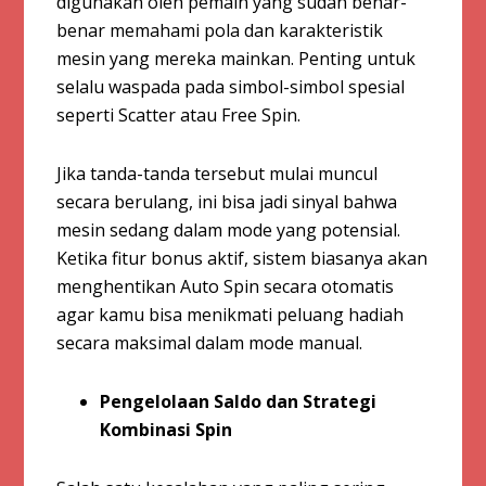
digunakan oleh pemain yang sudah benar-
benar memahami pola dan karakteristik
mesin yang mereka mainkan. Penting untuk
selalu waspada pada simbol-simbol spesial
seperti Scatter atau Free Spin.
Jika tanda-tanda tersebut mulai muncul
secara berulang, ini bisa jadi sinyal bahwa
mesin sedang dalam mode yang potensial.
Ketika fitur bonus aktif, sistem biasanya akan
menghentikan Auto Spin secara otomatis
agar kamu bisa menikmati peluang hadiah
secara maksimal dalam mode manual.
Pengelolaan Saldo dan Strategi
Kombinasi Spin