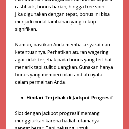
cashback, bonus harian, hingga free spin.
Jika digunakan dengan tepat, bonus ini bisa
menjadi modal tambahan yang cukup
signifikan.
Namun, pastikan Anda membaca syarat dan
ketentuannya. Perhatikan aturan wagering
agar tidak terjebak pada bonus yang terlihat
menarik tapi sulit diuangkan. Gunakan hanya
bonus yang memberi nilai tambah nyata
dalam permainan Anda.
Hindari Terjebak di Jackpot Progresif
Slot dengan jackpot progresif memang
menggiurkan karena hadiah utamanya
sangat besar. Tapi peluang untuk