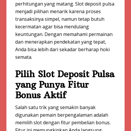
perhitungan yang matang. Slot deposit pulsa
menjadi pilihan menarik karena proses
transaksinya simpel, namun tetap butuh
kecermatan agar bisa mendulang
keuntungan. Dengan memahami permainan
dan menerapkan pendekatan yang tepat,
Anda bisa lebih dari sekadar berharap hoki
semata.
Pilih Slot Deposit Pulsa
yang Punya Fitur
Bonus Aktif
Salah satu trik yang semakin banyak
digunakan pemain berpengalaman adalah
memilih slot dengan fitur pembelian bonus.
Fitur ini memungkinkan Anda langsung