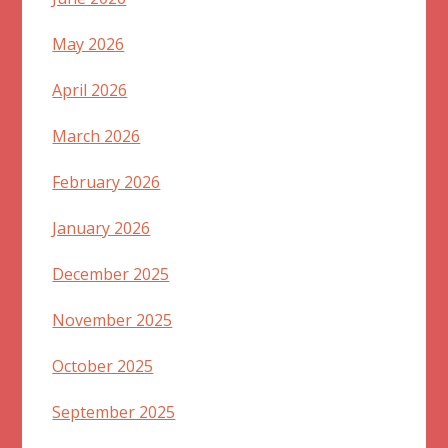
May 2026
April 2026
March 2026
February 2026
January 2026
December 2025
November 2025
October 2025
September 2025