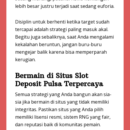
lebih besar justru terjadi saat sedang euforia.
Disiplin untuk berhenti ketika target sudah
tercapai adalah strategi paling masuk akal.
Begitu juga sebaliknya, saat Anda mengalami
kekalahan beruntun, jangan buru-buru
mengejar balik karena bisa memperparah
kerugian.
Bermain di Situs Slot
Deposit Pulsa Terpercaya
Semua strategi yang Anda bangun akan sia-
sia jika bermain di situs yang tidak memiliki
integritas. Pastikan situs yang Anda pilih
memiliki lisensi resmi, sistem RNG yang fair,
dan reputasi baik di komunitas pemain.