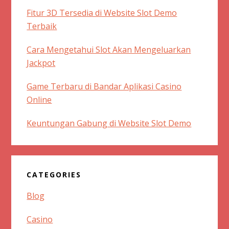
Fitur 3D Tersedia di Website Slot Demo
Terbaik
Cara Mengetahui Slot Akan Mengeluarkan
Jackpot
Game Terbaru di Bandar Aplikasi Casino
Online
Keuntungan Gabung di Website Slot Demo
CATEGORIES
Blog
Casino