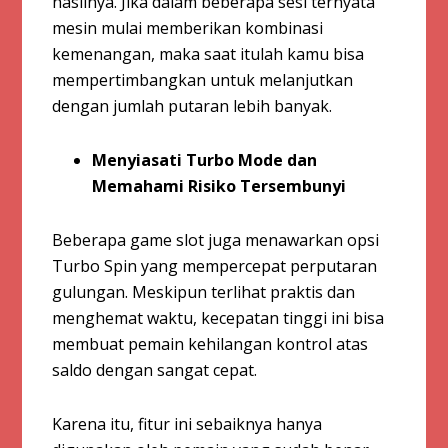
hasilnya. Jika dalam beberapa sesi ternyata
mesin mulai memberikan kombinasi
kemenangan, maka saat itulah kamu bisa
mempertimbangkan untuk melanjutkan
dengan jumlah putaran lebih banyak.
Menyiasati Turbo Mode dan
Memahami Risiko Tersembunyi
Beberapa game slot juga menawarkan opsi
Turbo Spin yang mempercepat perputaran
gulungan. Meskipun terlihat praktis dan
menghemat waktu, kecepatan tinggi ini bisa
membuat pemain kehilangan kontrol atas
saldo dengan sangat cepat.
Karena itu, fitur ini sebaiknya hanya