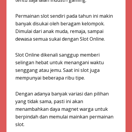
Permainan slot sendiri pada tahun ini makin
banyak disukai oleh beragam kelompok.
Dimulai dari anak muda, remaja, sampai
dewasa semua sukai dengan Slot Online.
Slot Online dikenali sanggup memberi
selingan hebat untuk menangani waktu
senggang atau jemu. Saat ini slot juga
mempunyai beberapa ribu tipe.
Dengan adanya banyak variasi dan pilihan
yang tidak sama, pasti ini akan
menambahkan daya magnet warga untuk
berpindah dan memulai mainkan permainan
slot.