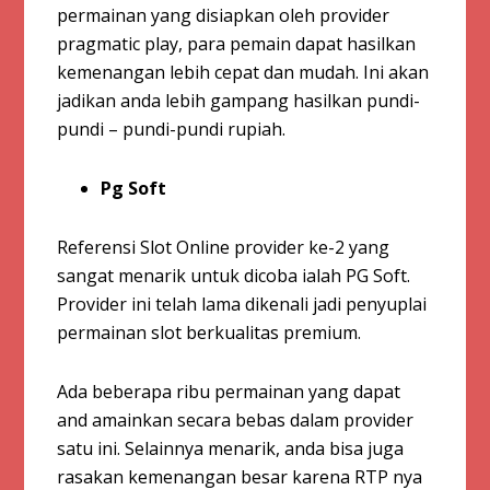
permainan yang disiapkan oleh provider
pragmatic play, para pemain dapat hasilkan
kemenangan lebih cepat dan mudah. Ini akan
jadikan anda lebih gampang hasilkan pundi-
pundi – pundi-pundi rupiah.
Pg Soft
Referensi Slot Online provider ke-2 yang
sangat menarik untuk dicoba ialah PG Soft.
Provider ini telah lama dikenali jadi penyuplai
permainan slot berkualitas premium.
Ada beberapa ribu permainan yang dapat
and amainkan secara bebas dalam provider
satu ini. Selainnya menarik, anda bisa juga
rasakan kemenangan besar karena RTP nya