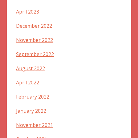
April 2023
December 2022
November 2022
September 2022
August 2022
April 2022
February 2022
January 2022
November 2021