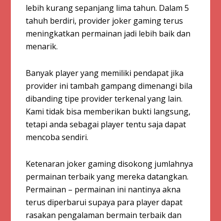
lebih kurang sepanjang lima tahun. Dalam 5
tahuh berdiri, provider joker gaming terus
meningkatkan permainan jadi lebih baik dan
menarik.
Banyak player yang memiliki pendapat jika
provider ini tambah gampang dimenangi bila
dibanding tipe provider terkenal yang lain.
Kami tidak bisa memberikan bukti langsung,
tetapi anda sebagai player tentu saja dapat
mencoba sendiri.
Ketenaran joker gaming disokong jumlahnya
permainan terbaik yang mereka datangkan.
Permainan – permainan ini nantinya akna
terus diperbarui supaya para player dapat
rasakan pengalaman bermain terbaik dan