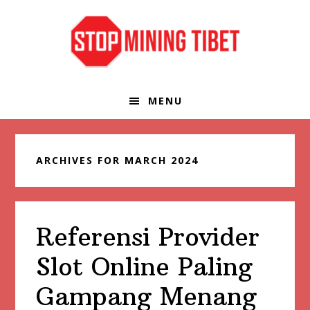
Skip
Skip
Skip
to
to
to
primary
main
primary
navigation
content
sidebar
MENU
ARCHIVES FOR MARCH 2024
Referensi Provider
Slot Online Paling
Gampang Menang