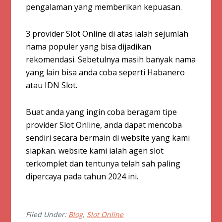
pengalaman yang memberikan kepuasan.
3 provider Slot Online di atas ialah sejumlah
nama populer yang bisa dijadikan
rekomendasi. Sebetulnya masih banyak nama
yang lain bisa anda coba seperti Habanero
atau IDN Slot.
Buat anda yang ingin coba beragam tipe
provider Slot Online, anda dapat mencoba
sendiri secara bermain di website yang kami
siapkan. website kami ialah agen slot
terkomplet dan tentunya telah sah paling
dipercaya pada tahun 2024 ini.
Filed Under:
Blog
,
Slot Online