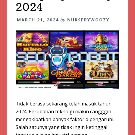
2024
MARCH 21, 2024
by
NURSERYWOOZY
Tidak berasa sekarang telah masuk tahun
2024. Perubahan teknolgi makin cangggih
mengakibatkan banyak faktor dipengaruhi.
Salah satunya yang tidak ingin ketinggal
tentu saja ialah industri gaming.