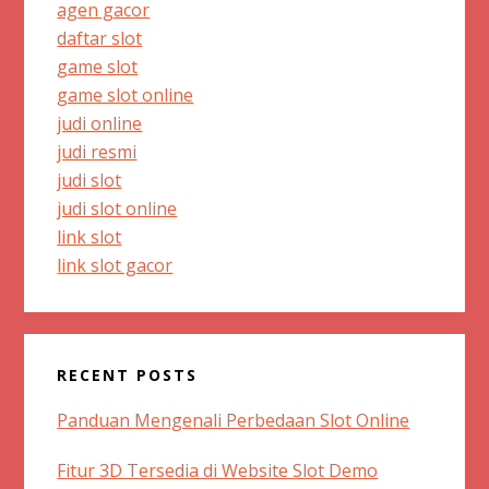
agen gacor
daftar slot
game slot
game slot online
judi online
judi resmi
judi slot
judi slot online
link slot
link slot gacor
RECENT POSTS
Panduan Mengenali Perbedaan Slot Online
Fitur 3D Tersedia di Website Slot Demo