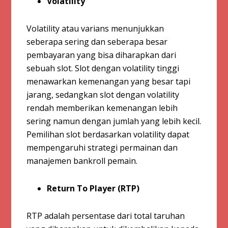
Volatility
Volatility atau varians menunjukkan
seberapa sering dan seberapa besar
pembayaran yang bisa diharapkan dari
sebuah slot. Slot dengan volatility tinggi
menawarkan kemenangan yang besar tapi
jarang, sedangkan slot dengan volatility
rendah memberikan kemenangan lebih
sering namun dengan jumlah yang lebih kecil.
Pemilihan slot berdasarkan volatility dapat
mempengaruhi strategi permainan dan
manajemen bankroll pemain.
Return To Player (RTP)
RTP adalah persentase dari total taruhan