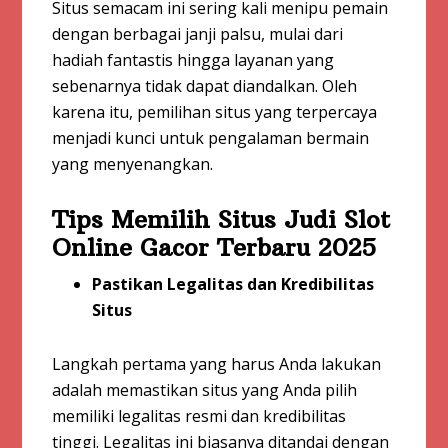
Situs semacam ini sering kali menipu pemain
dengan berbagai janji palsu, mulai dari
hadiah fantastis hingga layanan yang
sebenarnya tidak dapat diandalkan. Oleh
karena itu, pemilihan situs yang terpercaya
menjadi kunci untuk pengalaman bermain
yang menyenangkan.
Tips Memilih Situs Judi Slot
Online Gacor Terbaru 2025
Pastikan Legalitas dan Kredibilitas
Situs
Langkah pertama yang harus Anda lakukan
adalah memastikan situs yang Anda pilih
memiliki legalitas resmi dan kredibilitas
tinggi. Legalitas ini biasanya ditandai dengan