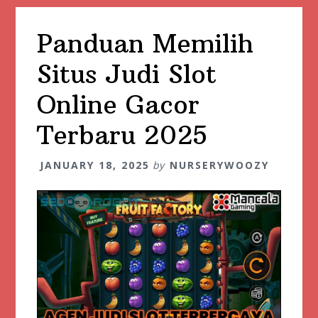
Panduan Memilih
Situs Judi Slot
Online Gacor
Terbaru 2025
JANUARY 18, 2025
by
NURSERYWOOZY