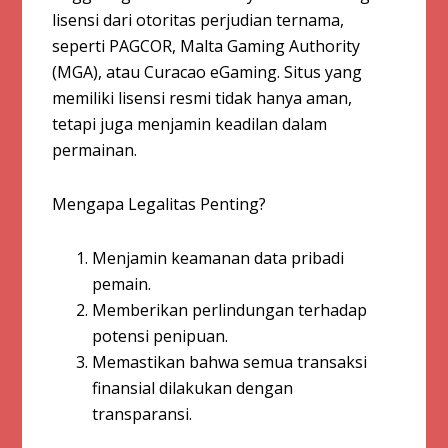
lisensi dari otoritas perjudian ternama,
seperti PAGCOR, Malta Gaming Authority
(MGA), atau Curacao eGaming. Situs yang
memiliki lisensi resmi tidak hanya aman,
tetapi juga menjamin keadilan dalam
permainan.
Mengapa Legalitas Penting?
Menjamin keamanan data pribadi
pemain.
Memberikan perlindungan terhadap
potensi penipuan.
Memastikan bahwa semua transaksi
finansial dilakukan dengan
transparansi.