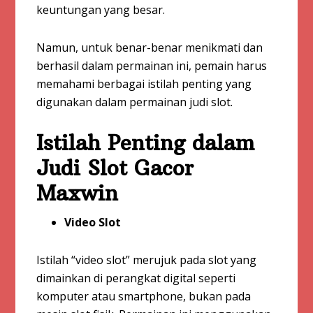
keuntungan yang besar.
Namun, untuk benar-benar menikmati dan
berhasil dalam permainan ini, pemain harus
memahami berbagai istilah penting yang
digunakan dalam permainan judi slot.
Istilah Penting dalam
Judi Slot Gacor
Maxwin
Video Slot
Istilah “video slot” merujuk pada slot yang
dimainkan di perangkat digital seperti
komputer atau smartphone, bukan pada