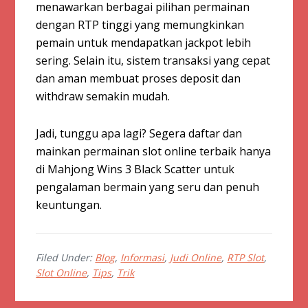
menawarkan berbagai pilihan permainan
dengan RTP tinggi yang memungkinkan
pemain untuk mendapatkan jackpot lebih
sering. Selain itu, sistem transaksi yang cepat
dan aman membuat proses deposit dan
withdraw semakin mudah.
Jadi, tunggu apa lagi? Segera daftar dan
mainkan permainan slot online terbaik hanya
di Mahjong Wins 3 Black Scatter untuk
pengalaman bermain yang seru dan penuh
keuntungan.
Filed Under:
Blog
,
Informasi
,
Judi Online
,
RTP Slot
,
Slot Online
,
Tips
,
Trik