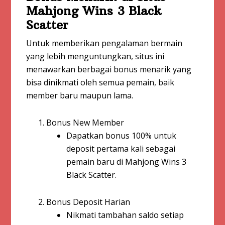
Mahjong Wins 3 Black
Scatter
Untuk memberikan pengalaman bermain
yang lebih menguntungkan, situs ini
menawarkan berbagai bonus menarik yang
bisa dinikmati oleh semua pemain, baik
member baru maupun lama.
Bonus New Member
Dapatkan bonus 100% untuk
deposit pertama kali sebagai
pemain baru di Mahjong Wins 3
Black Scatter.
Bonus Deposit Harian
Nikmati tambahan saldo setiap