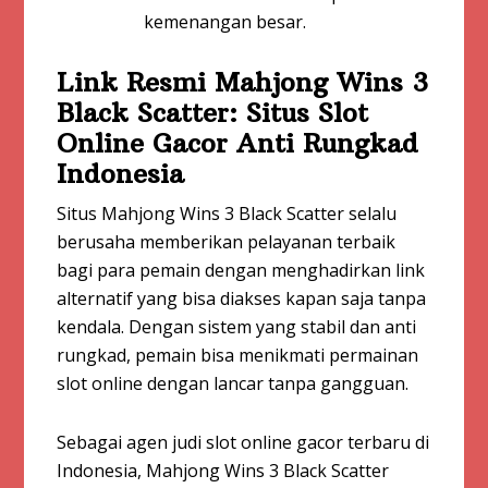
kemenangan besar.
Link Resmi Mahjong Wins 3
Black Scatter: Situs Slot
Online Gacor Anti Rungkad
Indonesia
Situs Mahjong Wins 3 Black Scatter selalu
berusaha memberikan pelayanan terbaik
bagi para pemain dengan menghadirkan link
alternatif yang bisa diakses kapan saja tanpa
kendala. Dengan sistem yang stabil dan anti
rungkad, pemain bisa menikmati permainan
slot online dengan lancar tanpa gangguan.
Sebagai agen judi slot online gacor terbaru di
Indonesia, Mahjong Wins 3 Black Scatter