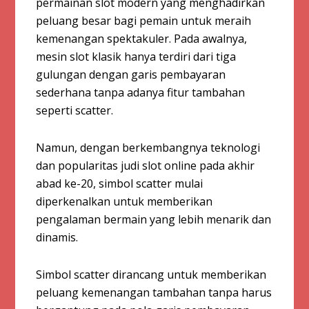
permainan slot modern yang menghadirkan
peluang besar bagi pemain untuk meraih
kemenangan spektakuler. Pada awalnya,
mesin slot klasik hanya terdiri dari tiga
gulungan dengan garis pembayaran
sederhana tanpa adanya fitur tambahan
seperti scatter.
Namun, dengan berkembangnya teknologi
dan popularitas judi slot online pada akhir
abad ke-20, simbol scatter mulai
diperkenalkan untuk memberikan
pengalaman bermain yang lebih menarik dan
dinamis.
Simbol scatter dirancang untuk memberikan
peluang kemenangan tambahan tanpa harus