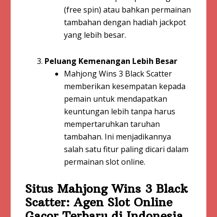
(free spin) atau bahkan permainan
tambahan dengan hadiah jackpot
yang lebih besar.
Peluang Kemenangan Lebih Besar
Mahjong Wins 3 Black Scatter
memberikan kesempatan kepada
pemain untuk mendapatkan
keuntungan lebih tanpa harus
mempertaruhkan taruhan
tambahan. Ini menjadikannya
salah satu fitur paling dicari dalam
permainan slot online.
Situs Mahjong Wins 3 Black
Scatter: Agen Slot Online
Gacor Terbaru di Indonesia