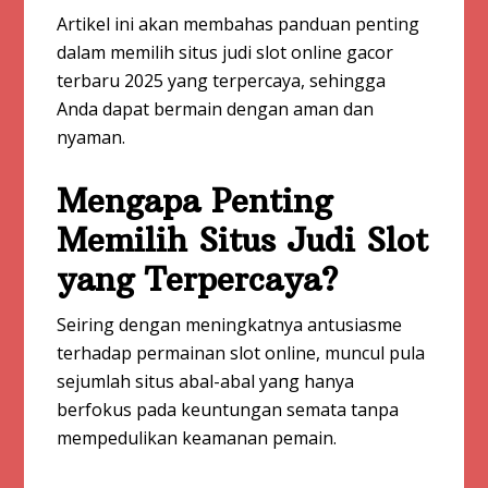
Artikel ini akan membahas panduan penting
dalam memilih situs judi slot online gacor
terbaru 2025 yang terpercaya, sehingga
Anda dapat bermain dengan aman dan
nyaman.
Mengapa Penting
Memilih Situs Judi Slot
yang Terpercaya?
Seiring dengan meningkatnya antusiasme
terhadap permainan slot online, muncul pula
sejumlah situs abal-abal yang hanya
berfokus pada keuntungan semata tanpa
mempedulikan keamanan pemain.