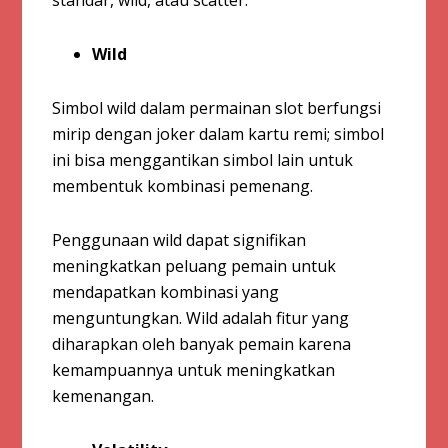
Wild
Simbol wild dalam permainan slot berfungsi
mirip dengan joker dalam kartu remi; simbol
ini bisa menggantikan simbol lain untuk
membentuk kombinasi pemenang.
Penggunaan wild dapat signifikan
meningkatkan peluang pemain untuk
mendapatkan kombinasi yang
menguntungkan. Wild adalah fitur yang
diharapkan oleh banyak pemain karena
kemampuannya untuk meningkatkan
kemenangan.