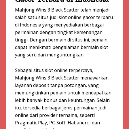
Mahjong Wins 3 Black Scatter telah menjadi
salah satu situs judi slot online gacor terbaru
di Indonesia yang menyediakan berbagai
permainan dengan tingkat kemenangan
tinggi. Dengan bermain di situs ini, pemain
dapat menikmati pengalaman bermain slot
yang seru dan menguntungkan.
Sebagai situs slot online terpercaya,
Mahjong Wins 3 Black Scatter menawarkan
layanan deposit tanpa potongan, yang
memungkinkan pemain untuk mendapatkan
lebih banyak bonus dan keuntungan. Selain
itu, tersedia berbagai jenis permainan judi
online dari provider ternama, seperti
Pragmatic Play, PG Soft, Habanero, dan