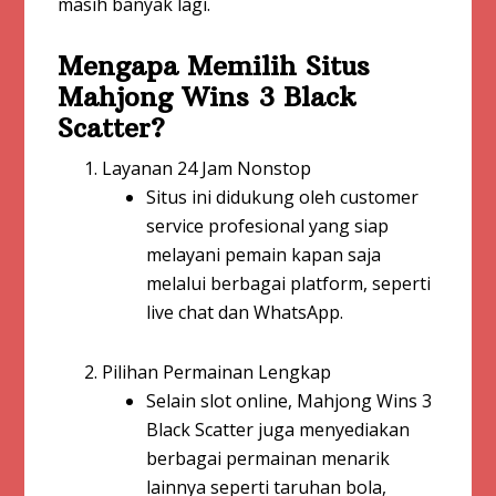
masih banyak lagi.
Mengapa Memilih Situs
Mahjong Wins 3 Black
Scatter?
Layanan 24 Jam Nonstop
Situs ini didukung oleh customer
service profesional yang siap
melayani pemain kapan saja
melalui berbagai platform, seperti
live chat dan WhatsApp.
Pilihan Permainan Lengkap
Selain slot online, Mahjong Wins 3
Black Scatter juga menyediakan
berbagai permainan menarik
lainnya seperti taruhan bola,