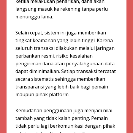
ketika melakukan penarikan, dana akan
langsung masuk ke rekening tanpa perlu
menunggu lama.
Selain cepat, sistem ini juga memberikan
tingkat keamanan yang lebih tinggi. Karena
seluruh transaksi dilakukan melalui jaringan
perbankan resmi, risiko kesalahan
pengiriman dana atau penyalahgunaan data
dapat diminimalkan. Setiap transaksi tercatat
secara sistematis sehingga memberikan
transparansi yang lebih baik bagi pemain
maupun pihak platform.
Kemudahan penggunaan juga menjadi nilai
tambah yang tidak kalah penting. Pemain
tidak perlu lagi berkomunikasi dengan pihak