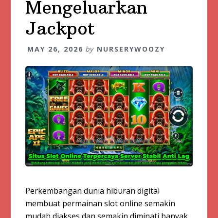
Mengeluarkan
Jackpot
MAY 26, 2026
by
NURSERYWOOZY
Perkembangan dunia hiburan digital
membuat permainan slot online semakin
mudah diakses dan semakin diminati banyak