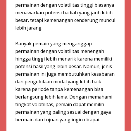
permainan dengan volatilitas tinggi biasanya
menawarkan potensi hadiah yang jauh lebih
besar, tetapi kemenangan cenderung muncul
lebih jarang.
Banyak pemain yang menganggap
permainan dengan volatilitas menengah
hingga tinggi lebih menarik karena memiliki
potensi hasil yang lebih besar. Namun, jenis
permainan ini juga membutuhkan kesabaran
dan pengelolaan modal yang lebih baik
karena periode tanpa kemenangan bisa
berlangsung lebih lama.
Dengan memahami
tingkat volatilitas, pemain dapat memilih
permainan yang paling sesuai dengan gaya
bermain dan tujuan yang ingin dicapai.