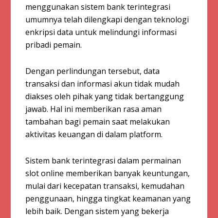
menggunakan sistem bank terintegrasi
umumnya telah dilengkapi dengan teknologi
enkripsi data untuk melindungi informasi
pribadi pemain.
Dengan perlindungan tersebut, data
transaksi dan informasi akun tidak mudah
diakses oleh pihak yang tidak bertanggung
jawab. Hal ini memberikan rasa aman
tambahan bagi pemain saat melakukan
aktivitas keuangan di dalam platform.
Sistem bank terintegrasi dalam permainan
slot online memberikan banyak keuntungan,
mulai dari kecepatan transaksi, kemudahan
penggunaan, hingga tingkat keamanan yang
lebih baik. Dengan sistem yang bekerja