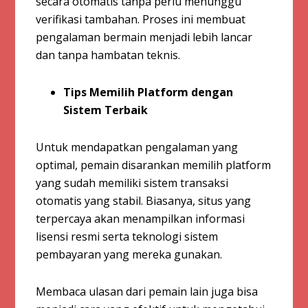
secara otomatis tanpa perlu menunggu
verifikasi tambahan. Proses ini membuat
pengalaman bermain menjadi lebih lancar
dan tanpa hambatan teknis.
Tips Memilih Platform dengan
Sistem Terbaik
Untuk mendapatkan pengalaman yang
optimal, pemain disarankan memilih platform
yang sudah memiliki sistem transaksi
otomatis yang stabil. Biasanya, situs yang
terpercaya akan menampilkan informasi
lisensi resmi serta teknologi sistem
pembayaran yang mereka gunakan.
Membaca ulasan dari pemain lain juga bisa