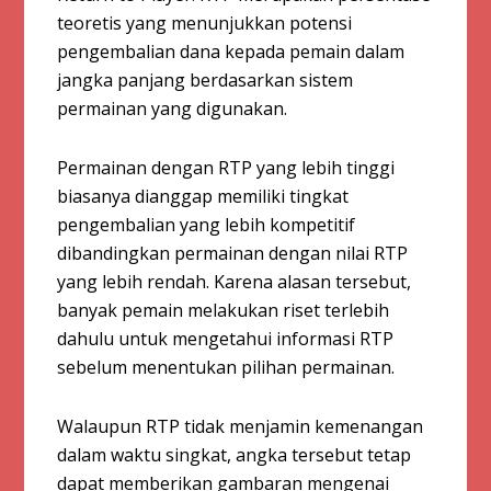
teoretis yang menunjukkan potensi
pengembalian dana kepada pemain dalam
jangka panjang berdasarkan sistem
permainan yang digunakan.
Permainan dengan RTP yang lebih tinggi
biasanya dianggap memiliki tingkat
pengembalian yang lebih kompetitif
dibandingkan permainan dengan nilai RTP
yang lebih rendah. Karena alasan tersebut,
banyak pemain melakukan riset terlebih
dahulu untuk mengetahui informasi RTP
sebelum menentukan pilihan permainan.
Walaupun RTP tidak menjamin kemenangan
dalam waktu singkat, angka tersebut tetap
dapat memberikan gambaran mengenai