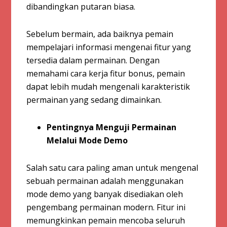
dibandingkan putaran biasa.
Sebelum bermain, ada baiknya pemain
mempelajari informasi mengenai fitur yang
tersedia dalam permainan. Dengan
memahami cara kerja fitur bonus, pemain
dapat lebih mudah mengenali karakteristik
permainan yang sedang dimainkan.
Pentingnya Menguji Permainan
Melalui Mode Demo
Salah satu cara paling aman untuk mengenal
sebuah permainan adalah menggunakan
mode demo yang banyak disediakan oleh
pengembang permainan modern. Fitur ini
memungkinkan pemain mencoba seluruh