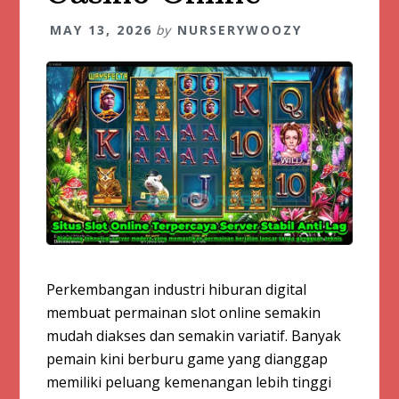
MAY 13, 2026
by
NURSERYWOOZY
Perkembangan industri hiburan digital
membuat permainan slot online semakin
mudah diakses dan semakin variatif. Banyak
pemain kini berburu game yang dianggap
memiliki peluang kemenangan lebih tinggi