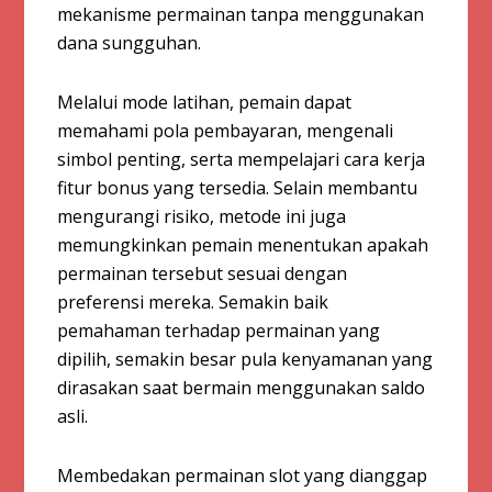
mekanisme permainan tanpa menggunakan
dana sungguhan.
Melalui mode latihan, pemain dapat
memahami pola pembayaran, mengenali
simbol penting, serta mempelajari cara kerja
fitur bonus yang tersedia. Selain membantu
mengurangi risiko, metode ini juga
memungkinkan pemain menentukan apakah
permainan tersebut sesuai dengan
preferensi mereka.
Semakin baik
pemahaman terhadap permainan yang
dipilih, semakin besar pula kenyamanan yang
dirasakan saat bermain menggunakan saldo
asli.
Membedakan permainan slot yang dianggap