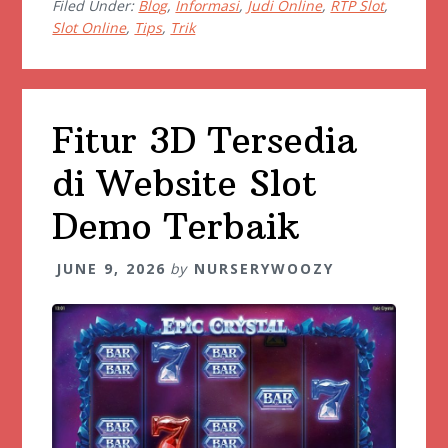
Filed Under:
Blog
,
Informasi
,
Judi Online
,
RTP Slot
,
Slot Online
,
Tips
,
Trik
Fitur 3D Tersedia
di Website Slot
Demo Terbaik
JUNE 9, 2026
by
NURSERYWOOZY