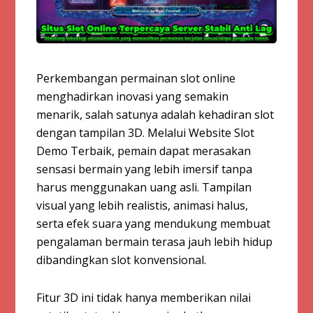
Perkembangan permainan slot online
menghadirkan inovasi yang semakin
menarik, salah satunya adalah kehadiran slot
dengan tampilan 3D. Melalui Website Slot
Demo Terbaik, pemain dapat merasakan
sensasi bermain yang lebih imersif tanpa
harus menggunakan uang asli. Tampilan
visual yang lebih realistis, animasi halus,
serta efek suara yang mendukung membuat
pengalaman bermain terasa jauh lebih hidup
dibandingkan slot konvensional.
Fitur 3D ini tidak hanya memberikan nilai