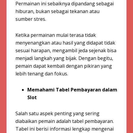
Permainan ini sebaiknya dipandang sebagai
hiburan, bukan sebagai tekanan atau
sumber stres.
Ketika permainan mulai terasa tidak
menyenangkan atau hasil yang didapat tidak
sesuai harapan, mengambil jeda sejenak bisa
menjadi langkah yang bijak. Dengan begitu,
pemain dapat kembali dengan pikiran yang
lebih tenang dan fokus.
Memahami Tabel Pembayaran dalam
Slot
Salah satu aspek penting yang sering
diabaikan pemain adalah tabel pembayaran.
Tabel ini berisi informasi lengkap mengenai