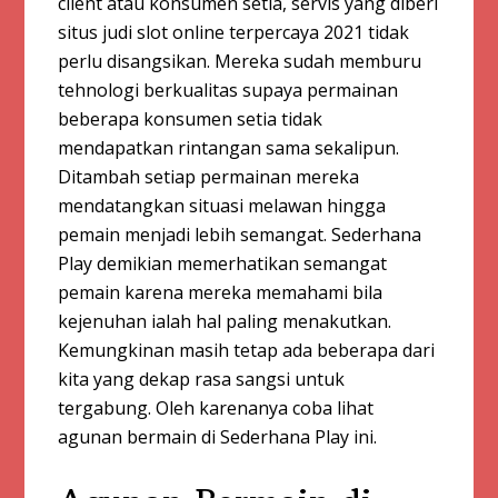
client atau konsumen setia, servis yang diberi
situs judi slot online terpercaya 2021 tidak
perlu disangsikan. Mereka sudah memburu
tehnologi berkualitas supaya permainan
beberapa konsumen setia tidak
mendapatkan rintangan sama sekalipun.
Ditambah setiap permainan mereka
mendatangkan situasi melawan hingga
pemain menjadi lebih semangat. Sederhana
Play demikian memerhatikan semangat
pemain karena mereka memahami bila
kejenuhan ialah hal paling menakutkan.
Kemungkinan masih tetap ada beberapa dari
kita yang dekap rasa sangsi untuk
tergabung. Oleh karenanya coba lihat
agunan bermain di Sederhana Play ini.