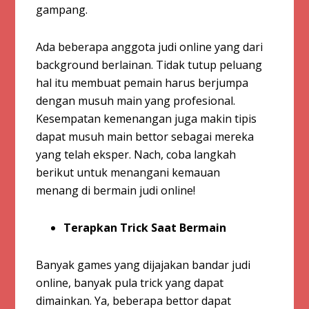
gampang.
Ada beberapa anggota judi online yang dari
background berlainan. Tidak tutup peluang
hal itu membuat pemain harus berjumpa
dengan musuh main yang profesional.
Kesempatan kemenangan juga makin tipis
dapat musuh main bettor sebagai mereka
yang telah eksper. Nach, coba langkah
berikut untuk menangani kemauan
menang di bermain judi online!
Terapkan Trick Saat Bermain
Banyak games yang dijajakan bandar judi
online, banyak pula trick yang dapat
dimainkan. Ya, beberapa bettor dapat