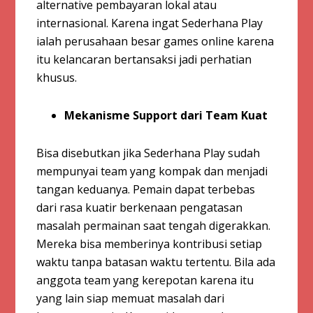
alternative pembayaran lokal atau
internasional. Karena ingat Sederhana Play
ialah perusahaan besar games online karena
itu kelancaran bertansaksi jadi perhatian
khusus.
Mekanisme Support dari Team Kuat
Bisa disebutkan jika Sederhana Play sudah
mempunyai team yang kompak dan menjadi
tangan keduanya. Pemain dapat terbebas
dari rasa kuatir berkenaan pengatasan
masalah permainan saat tengah digerakkan.
Mereka bisa memberinya kontribusi setiap
waktu tanpa batasan waktu tertentu. Bila ada
anggota team yang kerepotan karena itu
yang lain siap memuat masalah dari