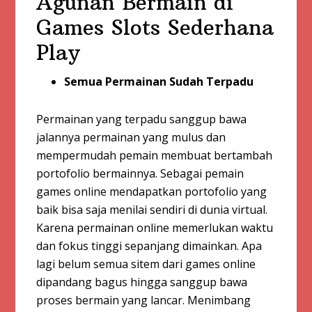
Agunan Bermain di
Games Slots Sederhana
Play
Semua Permainan Sudah Terpadu
Permainan yang terpadu sanggup bawa
jalannya permainan yang mulus dan
mempermudah pemain membuat bertambah
portofolio bermainnya. Sebagai pemain
games online mendapatkan portofolio yang
baik bisa saja menilai sendiri di dunia virtual.
Karena permainan online memerlukan waktu
dan fokus tinggi sepanjang dimainkan. Apa
lagi belum semua sitem dari games online
dipandang bagus hingga sanggup bawa
proses bermain yang lancar. Menimbang