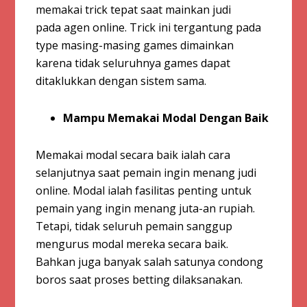
memakai trick tepat saat mainkan judi
pada agen online. Trick ini tergantung pada
type masing-masing games dimainkan
karena tidak seluruhnya games dapat
ditaklukkan dengan sistem sama.
Mampu Memakai Modal Dengan Baik
Memakai modal secara baik ialah cara
selanjutnya saat pemain ingin menang judi
online. Modal ialah fasilitas penting untuk
pemain yang ingin menang juta-an rupiah.
Tetapi, tidak seluruh pemain sanggup
mengurus modal mereka secara baik.
Bahkan juga banyak salah satunya condong
boros saat proses betting dilaksanakan.