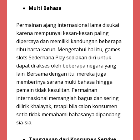
Multi Bahasa
Permainan ajang internasional lama disukai
karena mempunyai kesan-kesan paling
dipercaya dan memiliki kandungan beberapa
ribu harta karun. Mengetahui hal itu, games
slots Sederhana Play sediakan diri untuk
dapat di akses oleh beberapa negara yang
lain. Bersama dengan itu, mereka juga
memberinya sarana multi bahasa hingga
pemain tidak kesulitan. Permainan
internasional memanglah bagus dan sering
dilirik khalayak, tetapi bila calon konsumen
setia tidak memahami bahasanya dipandang
sia-sia.
Tanggapan dari Konsumen Servive