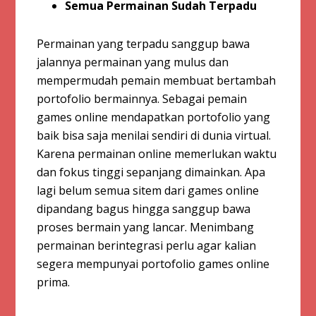
Semua Permainan Sudah Terpadu
Permainan yang terpadu sanggup bawa
jalannya permainan yang mulus dan
mempermudah pemain membuat bertambah
portofolio bermainnya. Sebagai pemain
games online mendapatkan portofolio yang
baik bisa saja menilai sendiri di dunia virtual.
Karena permainan online memerlukan waktu
dan fokus tinggi sepanjang dimainkan. Apa
lagi belum semua sitem dari games online
dipandang bagus hingga sanggup bawa
proses bermain yang lancar. Menimbang
permainan berintegrasi perlu agar kalian
segera mempunyai portofolio games online
prima.