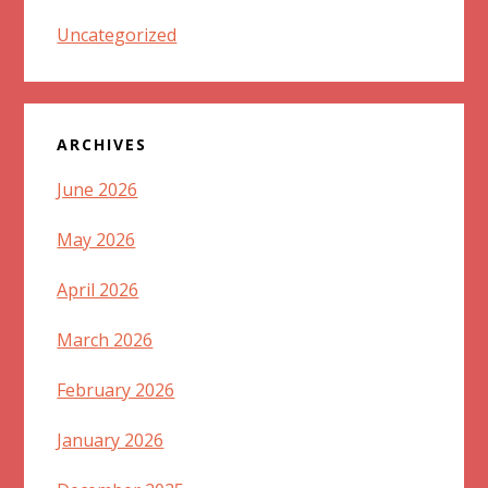
Uncategorized
ARCHIVES
June 2026
May 2026
April 2026
March 2026
February 2026
January 2026