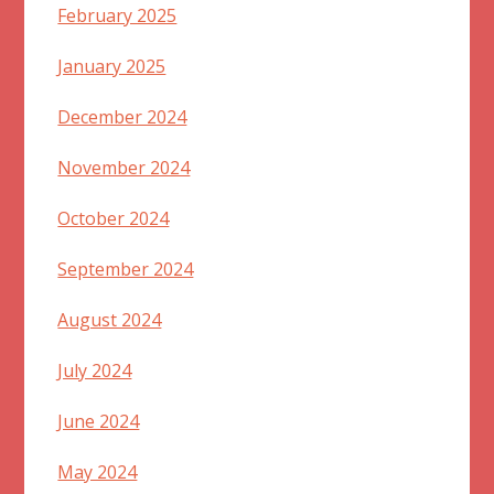
February 2025
January 2025
December 2024
November 2024
October 2024
September 2024
August 2024
July 2024
June 2024
May 2024