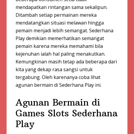
mendapatkan rintangan sama sekalipun.
Ditambah setiap permainan mereka
mendatangkan situasi melawan hingga
pemain menjadi lebih semangat. Sederhana
Play demikian memerhatikan semangat
pemain karena mereka memahami bila
kejenuhan ialah hal paling menakutkan.
Kemungkinan masih tetap ada beberapa dari
kita yang dekap rasa sangsi untuk
tergabung. Oleh karenanya coba lihat
agunan bermain di Sederhana Play ini.
Agunan Bermain di
Games Slots Sederhana
Play