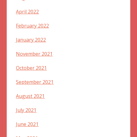
April 2022
February 2022
January 2022
November 2021
October 2021
September 2021
August 2021
July 2021
June 2021