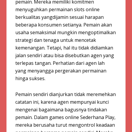
pemain. Mereka memiliki komitmen
menyuguhkan permainan slots online
berkualitas yangdijamin sesuai harapan
beberapa konsumen setianya. Pemain akan
usaha semaksimal mungkin mengoptimalkan
strategi dan tenaga untuk mencetak
kemenangan. Tetapi, hal itu tidak didiamkan
jalan sendiri atau bisa disebutkan agen yang
terlepas tangan. Perhatian dari agen lah
yang menyangga pergerakan permainan
hinga sukses.
Pemain sendiri dianjurkan tidak meremehkan
catatan ini, karena agen mempunyai kunci
mengenai bagaimana bagusnya tindakan
pemain. Dalam games online Sederhana Play,
mereka berusaha turut mengontrol keadaan