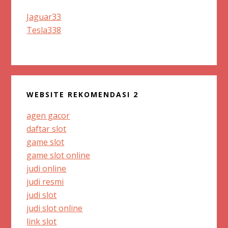
Jaguar33
Tesla338
WEBSITE REKOMENDASI 2
agen gacor
daftar slot
game slot
game slot online
judi online
judi resmi
judi slot
judi slot online
link slot