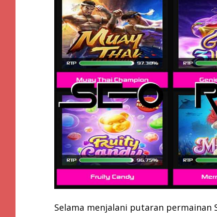
Selama menjalani putaran permainan 