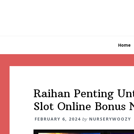
Skip
Skip
Skip
to
to
to
primary
main
primary
navigation
content
sidebar
Home
Raihan Penting U
Slot Online Bonu
FEBRUARY 6, 2024
by
NURSERYWOOZY