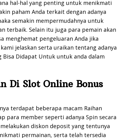
na hal-hal yang penting untuk menikmati
makin paham Anda terkait dengan adanya
i maka semakin mempermudahnya untuk
erbaik. Selain itu juga para pemain akan
sa menghemat pengeluaran Anda jika
n kami jelaskan serta uraikan tentang adanya
 Bisa Didapat Untuk untuk anda dalam
n Di Slot Online Bonus
unya terdapat beberapa macam Raihan
iap para member seperti adanya Spin secara
a melakukan diskon deposit yang tentunya
mati permainan, serta telah tersedia