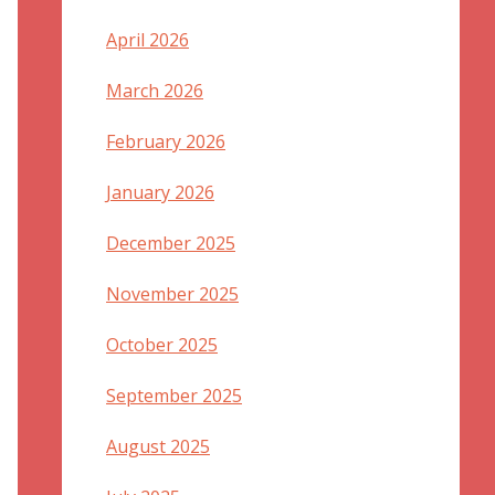
April 2026
March 2026
February 2026
January 2026
December 2025
November 2025
October 2025
September 2025
August 2025