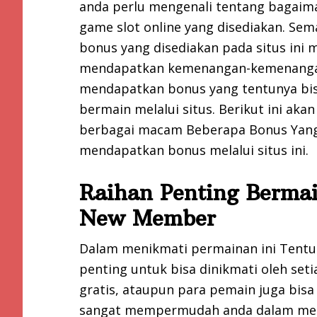
anda perlu mengenali tentang bagaima
game slot online yang disediakan. Se
bonus yang disediakan pada situs in
mendapatkan kemenangan-kemenangan t
mendapatkan bonus yang tentunya bi
bermain melalui situs. Berikut ini aka
berbagai macam Beberapa Bonus Yang
mendapatkan bonus melalui situs ini.
Raihan Penting Bermai
New Member
Dalam menikmati permainan ini Tent
penting untuk bisa dinikmati oleh set
gratis, ataupun para pemain juga bis
sangat mempermudah anda dalam menik