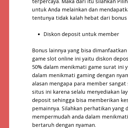
terpercaya. Maka dari itu silahkan Pili
untuk Anda melainkan dan mendapatk
tentunya tidak kalah hebat dari bonus S
Diskon deposit untuk member
Bonus lainnya yang bisa dimanfaatka
game slot online ini yaitu diskon dep
50% dalam menikmati game surat ini
dalam menikmati gaming dengan nyaman
alasan mengapa para member sangat 
situs ini karena selalu menyediakan l
deposit sehingga bisa memberikan ke
pemainnya. Silahkan perhatikan yang d
mempermudah anda dalam menikmati 
bertaruh dengan nyaman.