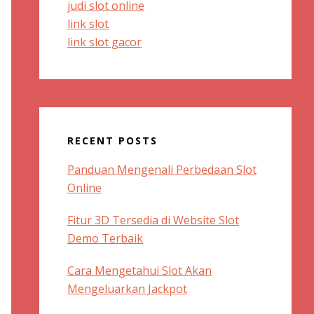
judi slot online
link slot
link slot gacor
RECENT POSTS
Panduan Mengenali Perbedaan Slot
Online
Fitur 3D Tersedia di Website Slot
Demo Terbaik
Cara Mengetahui Slot Akan
Mengeluarkan Jackpot