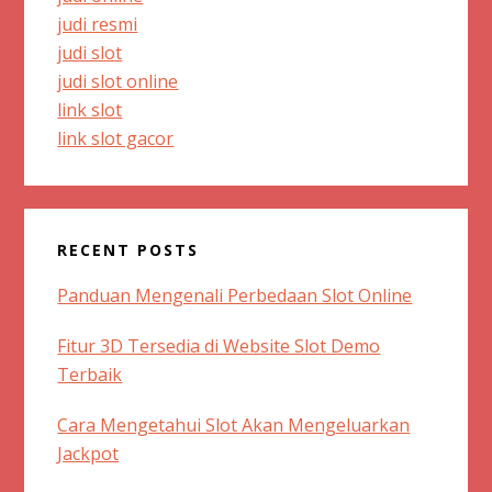
judi resmi
judi slot
judi slot online
link slot
link slot gacor
RECENT POSTS
Panduan Mengenali Perbedaan Slot Online
Fitur 3D Tersedia di Website Slot Demo
Terbaik
Cara Mengetahui Slot Akan Mengeluarkan
Jackpot