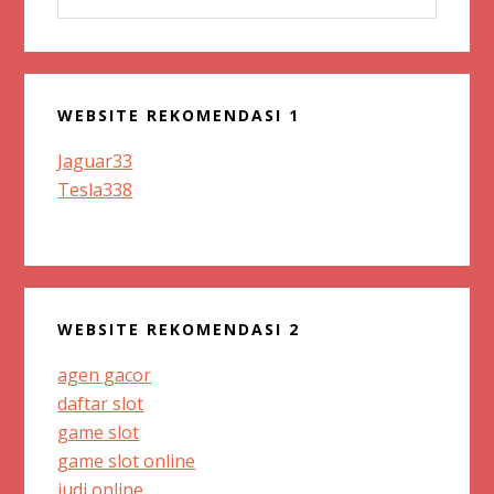
website
WEBSITE REKOMENDASI 1
Jaguar33
Tesla338
WEBSITE REKOMENDASI 2
agen gacor
daftar slot
game slot
game slot online
judi online