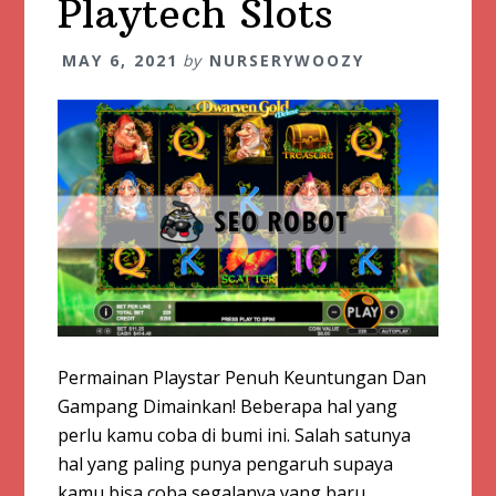
Playtech Slots
MAY 6, 2021
by
NURSERYWOOZY
Permainan Playstar Penuh Keuntungan Dan
Gampang Dimainkan! Beberapa hal yang
perlu kamu coba di bumi ini. Salah satunya
hal yang paling punya pengaruh supaya
kamu bisa coba segalanya yang baru