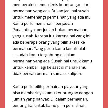
memperoleh semua jenis keuntungan dari
permainan yang ada. Bukan jadi hal susah
untuk memenangi permainan yang ada ini.
Kamu perlu memahami perjudian.
Pada intinya, perjudian bukan permainan
yang susah. Karena itu, karena hal yang ini
ada beberapa orang yang pilih akses ke
permainan. Yang perlu kamu kenali ialah
sesudah kamu tergabung di dalam
permainan yang ada. Susah hal untuk kamu
untuk kembali lagi ke saat di mana kamu
tidak pernah bermain sama sekalipun.
Kamu perlu pilih permainan playstar yang
bisa memberinya kamu keuntungan dengan
jumlah yang banyak. Di dalam permainan,
penting hal untuk kamu pilih permainan