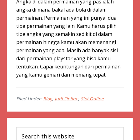
Angka di dalam permainan yang pas ialah
angka di mana bakal ada bola di dalam
permainan. Permainan yang ini punyai dua
tipe permainan yang lain. Kamu harus pilih
tipe angka yang semakin sedikit di dalam
permainan hingga kamu akan memenangi
permainan yang ada. Masih ada banyak sisi
dari permainan playstar yang bisa kamu
tentukan. Capai keuntungan dari permainan
yang kamu gemari dan memang tepat.
Filed Under:
Blog
,
Judi Online
,
Slot Online
Primary
Search
Sidebar
this