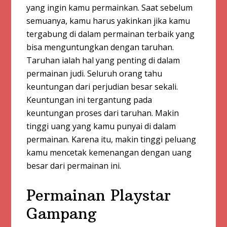
yang ingin kamu permainkan. Saat sebelum
semuanya, kamu harus yakinkan jika kamu
tergabung di dalam permainan terbaik yang
bisa menguntungkan dengan taruhan.
Taruhan ialah hal yang penting di dalam
permainan judi. Seluruh orang tahu
keuntungan dari perjudian besar sekali.
Keuntungan ini tergantung pada
keuntungan proses dari taruhan. Makin
tinggi uang yang kamu punyai di dalam
permainan. Karena itu, makin tinggi peluang
kamu mencetak kemenangan dengan uang
besar dari permainan ini.
Permainan Playstar
Gampang