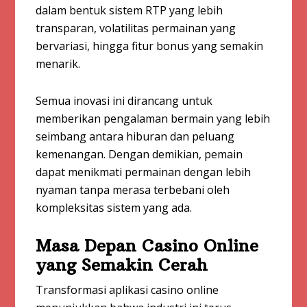
dalam bentuk sistem RTP yang lebih
transparan, volatilitas permainan yang
bervariasi, hingga fitur bonus yang semakin
menarik.
Semua inovasi ini dirancang untuk
memberikan pengalaman bermain yang lebih
seimbang antara hiburan dan peluang
kemenangan. Dengan demikian, pemain
dapat menikmati permainan dengan lebih
nyaman tanpa merasa terbebani oleh
kompleksitas sistem yang ada.
Masa Depan Casino Online
yang Semakin Cerah
Transformasi aplikasi casino online