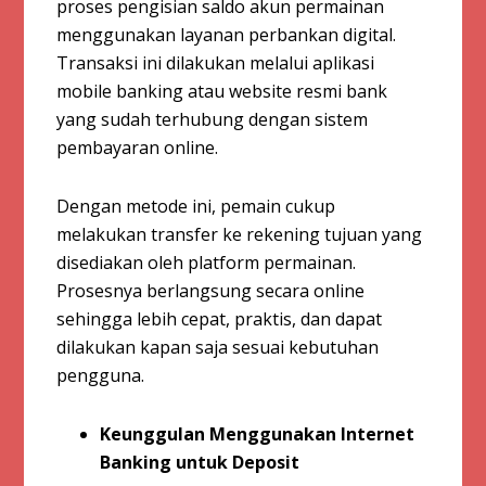
proses pengisian saldo akun permainan
menggunakan layanan perbankan digital.
Transaksi ini dilakukan melalui aplikasi
mobile banking atau website resmi bank
yang sudah terhubung dengan sistem
pembayaran online.
Dengan metode ini, pemain cukup
melakukan transfer ke rekening tujuan yang
disediakan oleh platform permainan.
Prosesnya berlangsung secara online
sehingga lebih cepat, praktis, dan dapat
dilakukan kapan saja sesuai kebutuhan
pengguna.
Keunggulan Menggunakan Internet
Banking untuk Deposit