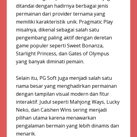
ditandai dengan hadirnya berbagai jenis
permainan dari provider ternama yang
memiliki karakteristik unik. Pragmatic Play
misalnya, dikenal sebagai salah satu
pengembang paling aktif dengan deretan
game populer seperti Sweet Bonanza,
Starlight Princess, dan Gates of Olympus
yang banyak diminati pemain.
Selain itu, PG Soft juga menjadi salah satu
nama besar yang menghadirkan permainan
dengan tampilan visual modern dan fitur
interaktif. Judul seperti Mahjong Ways, Lucky
Neko, dan Caishen Wins sering menjadi
pilihan utama karena menawarkan
pengalaman bermain yang lebih dinamis dan
menarik.