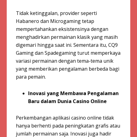
Tidak ketinggalan, provider seperti
Habanero dan Microgaming tetap
mempertahankan eksistensinya dengan
menghadirkan permainan klasik yang masih
digemari hingga saat ini. Sementara itu, CQ9
Gaming dan Spadegaming turut memperkaya
variasi permainan dengan tema-tema unik
yang memberikan pengalaman berbeda bagi
para pemain.
Inovasi yang Membawa Pengalaman
Baru dalam Dunia Casino Online
Perkembangan aplikasi casino online tidak
hanya berhenti pada peningkatan grafis atau
jumlah permainan saja. Inovasi juga hadir