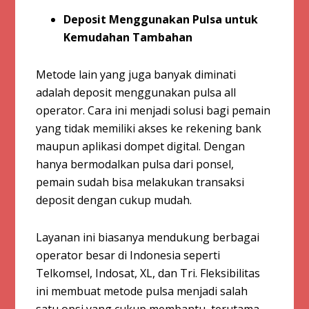
Deposit Menggunakan Pulsa untuk
Kemudahan Tambahan
Metode lain yang juga banyak diminati
adalah deposit menggunakan pulsa all
operator. Cara ini menjadi solusi bagi pemain
yang tidak memiliki akses ke rekening bank
maupun aplikasi dompet digital. Dengan
hanya bermodalkan pulsa dari ponsel,
pemain sudah bisa melakukan transaksi
deposit dengan cukup mudah.
Layanan ini biasanya mendukung berbagai
operator besar di Indonesia seperti
Telkomsel, Indosat, XL, dan Tri. Fleksibilitas
ini membuat metode pulsa menjadi salah
satu opsi yang cukup membantu, terutama