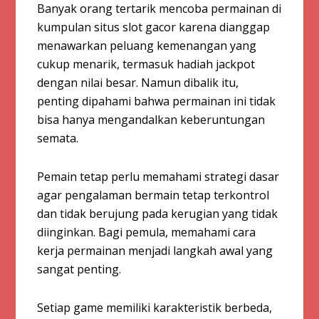
Banyak orang tertarik mencoba permainan di
kumpulan situs slot gacor karena dianggap
menawarkan peluang kemenangan yang
cukup menarik, termasuk hadiah jackpot
dengan nilai besar. Namun dibalik itu,
penting dipahami bahwa permainan ini tidak
bisa hanya mengandalkan keberuntungan
semata.
Pemain tetap perlu memahami strategi dasar
agar pengalaman bermain tetap terkontrol
dan tidak berujung pada kerugian yang tidak
diinginkan.
Bagi pemula, memahami cara
kerja permainan menjadi langkah awal yang
sangat penting.
Setiap game memiliki karakteristik berbeda,