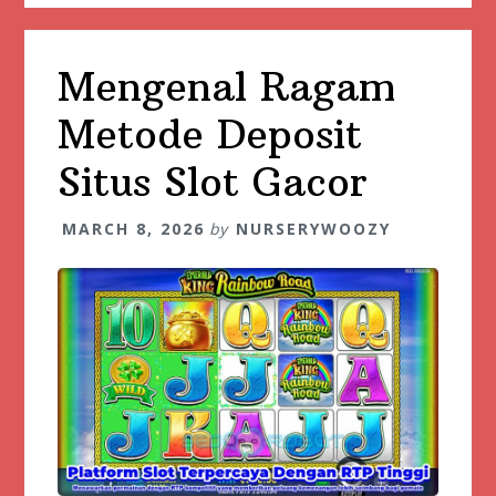
Mengenal Ragam
Metode Deposit
Situs Slot Gacor
MARCH 8, 2026
by
NURSERYWOOZY