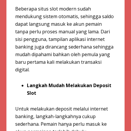
Beberapa situs slot modern sudah
mendukung sistem otomatis, sehingga saldo
dapat langsung masuk ke akun pemain
tanpa perlu proses manual yang lama.
Dari
sisi pengguna, tampilan aplikasi internet
banking juga dirancang sederhana sehingga
mudah dipahami bahkan oleh pemula yang
baru pertama kali melakukan transaksi
digital.
Langkah Mudah Melakukan Deposit
Slot
Untuk melakukan deposit melalui internet
banking, langkah-langkahnya cukup
sederhana. Pemain hanya perlu masuk ke