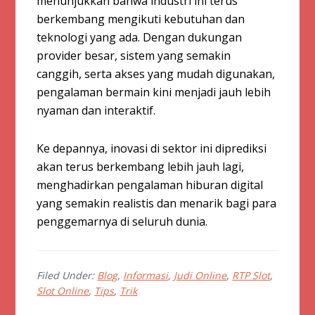
menunjukkan bahwa industri ini terus
berkembang mengikuti kebutuhan dan
teknologi yang ada. Dengan dukungan
provider besar, sistem yang semakin
canggih, serta akses yang mudah digunakan,
pengalaman bermain kini menjadi jauh lebih
nyaman dan interaktif.
Ke depannya, inovasi di sektor ini diprediksi
akan terus berkembang lebih jauh lagi,
menghadirkan pengalaman hiburan digital
yang semakin realistis dan menarik bagi para
penggemarnya di seluruh dunia.
Filed Under:
Blog
,
Informasi
,
Judi Online
,
RTP Slot
,
Slot Online
,
Tips
,
Trik