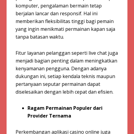
komputer, pengalaman bermain tetap
berjalan lancar dan responsif. Hal ini
memberikan fleksibilitas tinggi bagi pemain
yang ingin menikmati permainan kapan saja
tanpa batasan waktu.
Fitur layanan pelanggan seperti live chat juga
menjadi bagian penting dalam meningkatkan
kenyamanan pengguna. Dengan adanya
dukungan ini, setiap kendala teknis maupun
pertanyaan seputar permainan dapat
diselesaikan dengan lebih cepat dan efisien.
Ragam Permainan Populer dari
Provider Ternama
Perkembangan aplikasi casino online juga