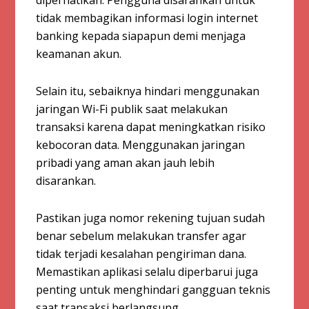
diperhatikan. Pengguna disarankan untuk
tidak membagikan informasi login internet
banking kepada siapapun demi menjaga
keamanan akun.
Selain itu, sebaiknya hindari menggunakan
jaringan Wi-Fi publik saat melakukan
transaksi karena dapat meningkatkan risiko
kebocoran data. Menggunakan jaringan
pribadi yang aman akan jauh lebih
disarankan.
Pastikan juga nomor rekening tujuan sudah
benar sebelum melakukan transfer agar
tidak terjadi kesalahan pengiriman dana.
Memastikan aplikasi selalu diperbarui juga
penting untuk menghindari gangguan teknis
saat transaksi berlangsung.