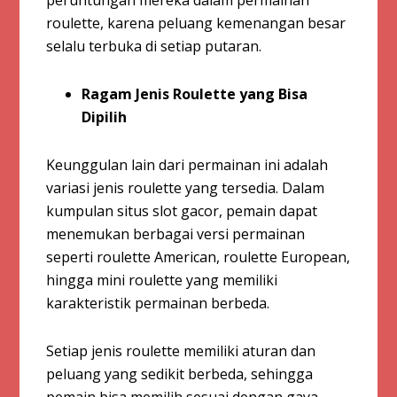
peruntungan mereka dalam permainan
roulette, karena peluang kemenangan besar
selalu terbuka di setiap putaran.
Ragam Jenis Roulette yang Bisa
Dipilih
Keunggulan lain dari permainan ini adalah
variasi jenis roulette yang tersedia. Dalam
kumpulan situs slot gacor, pemain dapat
menemukan berbagai versi permainan
seperti roulette American, roulette European,
hingga mini roulette yang memiliki
karakteristik permainan berbeda.
Setiap jenis roulette memiliki aturan dan
peluang yang sedikit berbeda, sehingga