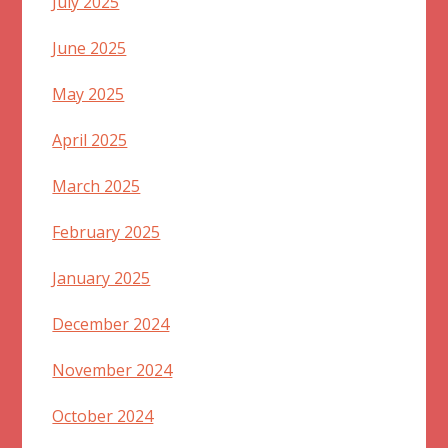
July 2025
June 2025
May 2025
April 2025
March 2025
February 2025
January 2025
December 2024
November 2024
October 2024