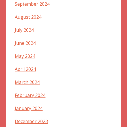
September 2024
August 2024
July 2024
June 2024
May 2024
April 2024
March 2024
February 2024
January 2024
December 2023