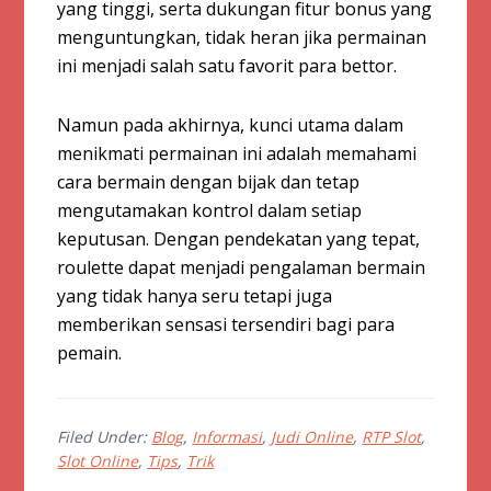
yang tinggi, serta dukungan fitur bonus yang
menguntungkan, tidak heran jika permainan
ini menjadi salah satu favorit para bettor.
Namun pada akhirnya, kunci utama dalam
menikmati permainan ini adalah memahami
cara bermain dengan bijak dan tetap
mengutamakan kontrol dalam setiap
keputusan. Dengan pendekatan yang tepat,
roulette dapat menjadi pengalaman bermain
yang tidak hanya seru tetapi juga
memberikan sensasi tersendiri bagi para
pemain.
Filed Under:
Blog
,
Informasi
,
Judi Online
,
RTP Slot
,
Slot Online
,
Tips
,
Trik