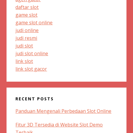
daftar slot
game slot
game slot online
judi online
judi resmi
judi slot
judi slot online
link slot
link slot gacor
RECENT POSTS
Panduan Mengenali Perbedaan Slot Online
Fitur 3D Tersedia di Website Slot Demo
Terbaik