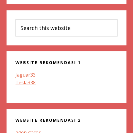
Primary
Search
Sidebar
this
website
WEBSITE REKOMENDASI 1
Jaguar33
Tesla338
WEBSITE REKOMENDASI 2
agen gacor