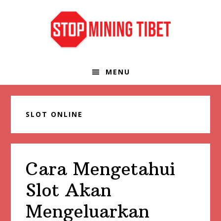
Skip
Skip
Skip
to
to
to
primary
main
primary
navigation
content
sidebar
MENU
SLOT ONLINE
Cara Mengetahui
Slot Akan
Mengeluarkan