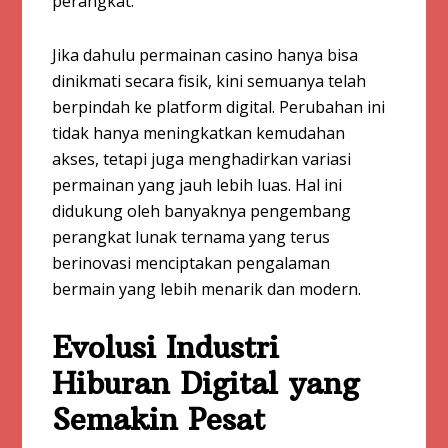
perangkat.
Jika dahulu permainan casino hanya bisa
dinikmati secara fisik, kini semuanya telah
berpindah ke platform digital. Perubahan ini
tidak hanya meningkatkan kemudahan
akses, tetapi juga menghadirkan variasi
permainan yang jauh lebih luas. Hal ini
didukung oleh banyaknya pengembang
perangkat lunak ternama yang terus
berinovasi menciptakan pengalaman
bermain yang lebih menarik dan modern.
Evolusi Industri
Hiburan Digital yang
Semakin Pesat