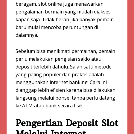
beragam, slot online juga menawarkan
pengalaman bermain yang mudah diakses
kapan saja. Tidak heran jika banyak pemain
baru mulai mencoba peruntungan di
dalamnya.
Sebelum bisa menikmati permainan, pemain
perlu melakukan pengisian saldo atau
deposit terlebih dahulu. Salah satu metode
yang paling populer dan praktis adalah
menggunakan internet banking. Cara ini
dianggap lebih efisien karena bisa dilakukan
langsung melalui ponsel tanpa perlu datang
ke ATM atau bank secara fisik.
Pengertian Deposit Slot
Melalui Internet