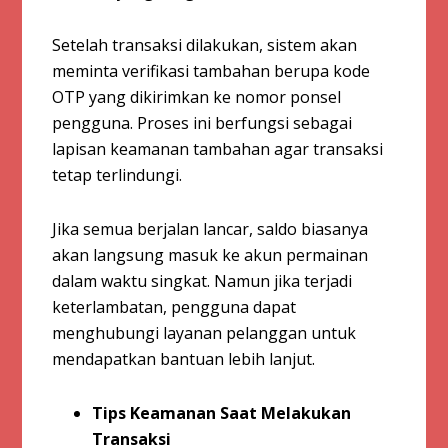
Setelah transaksi dilakukan, sistem akan
meminta verifikasi tambahan berupa kode
OTP yang dikirimkan ke nomor ponsel
pengguna. Proses ini berfungsi sebagai
lapisan keamanan tambahan agar transaksi
tetap terlindungi.
Jika semua berjalan lancar, saldo biasanya
akan langsung masuk ke akun permainan
dalam waktu singkat. Namun jika terjadi
keterlambatan, pengguna dapat
menghubungi layanan pelanggan untuk
mendapatkan bantuan lebih lanjut.
Tips Keamanan Saat Melakukan
Transaksi