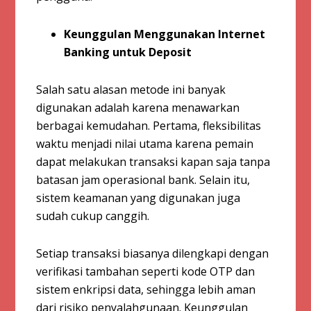
Keunggulan Menggunakan Internet
Banking untuk Deposit
Salah satu alasan metode ini banyak
digunakan adalah karena menawarkan
berbagai kemudahan. Pertama, fleksibilitas
waktu menjadi nilai utama karena pemain
dapat melakukan transaksi kapan saja tanpa
batasan jam operasional bank.
Selain itu,
sistem keamanan yang digunakan juga
sudah cukup canggih.
Setiap transaksi biasanya dilengkapi dengan
verifikasi tambahan seperti kode OTP dan
sistem enkripsi data, sehingga lebih aman
dari risiko penyalahgunaan.
Keunggulan