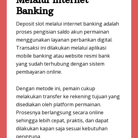
Banking
Deposit slot melalui internet banking adalah
proses pengisian saldo akun permainan
menggunakan layanan perbankan digital.
Transaksi ini dilakukan melalui aplikasi
mobile banking atau website resmi bank
yang sudah terhubung dengan sistem
pembayaran online.
Dengan metode ini, pemain cukup
melakukan transfer ke rekening tujuan yang
disediakan oleh platform permainan.
Prosesnya berlangsung secara online
sehingga lebih cepat, praktis, dan dapat
dilakukan kapan saja sesuai kebutuhan
pengguna.