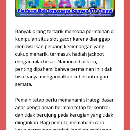
Banyak orang tertarik mencoba permainan di
kumpulan situs slot gacor karena dianggap
menawarkan peluang kemenangan yang
cukup menarik, termasuk hadiah jackpot
dengan nilai besar. Namun dibalik itu,
penting dipahami bahwa permainan ini tidak
bisa hanya mengandalkan keberuntungan
semata.
Pemain tetap perlu memahami strategi dasar
agar pengalaman bermain tetap terkontrol
dan tidak berujung pada kerugian yang tidak
diinginkan.
Bagi pemula, memahami cara