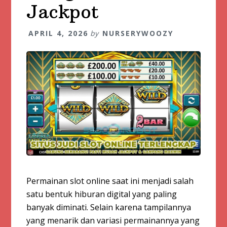
Jackpot
APRIL 4, 2026
by
NURSERYWOOZY
Permainan slot online saat ini menjadi salah
satu bentuk hiburan digital yang paling
banyak diminati. Selain karena tampilannya
yang menarik dan variasi permainannya yang