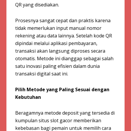
QR yang disediakan.
Prosesnya sangat cepat dan praktis karena
tidak memerlukan input manual nomor
rekening atau data lainnya. Setelah kode QR
dipindai melalui aplikasi pembayaran,
transaksi akan langsung diproses secara
otomatis. Metode ini dianggap sebagai salah
satu inovasi paling efisien dalam dunia
transaksi digital saat ini.
Pilih Metode yang Paling Sesuai dengan
Kebutuhan
Beragamnya metode deposit yang tersedia di
kumpulan situs slot gacor memberikan
kebebasan bagi pemain untuk memilih cara