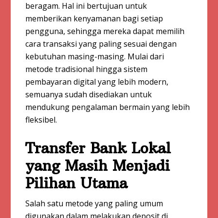
beragam. Hal ini bertujuan untuk
memberikan kenyamanan bagi setiap
pengguna, sehingga mereka dapat memilih
cara transaksi yang paling sesuai dengan
kebutuhan masing-masing. Mulai dari
metode tradisional hingga sistem
pembayaran digital yang lebih modern,
semuanya sudah disediakan untuk
mendukung pengalaman bermain yang lebih
fleksibel.
Transfer Bank Lokal
yang Masih Menjadi
Pilihan Utama
Salah satu metode yang paling umum
digunakan dalam melakukan deposit di