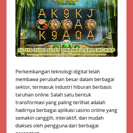
Perkembangan teknologi digital telah
membawa perubahan besar dalam berbagai
sektor, termasuk industri hiburan berbasis
taruhan online. Salah satu bentuk
transformasi yang paling terlihat adalah
hadirnya berbagai aplikasi casino online yang
semakin canggih, interaktif, dan mudah
diakses oleh pengguna dari berbagai