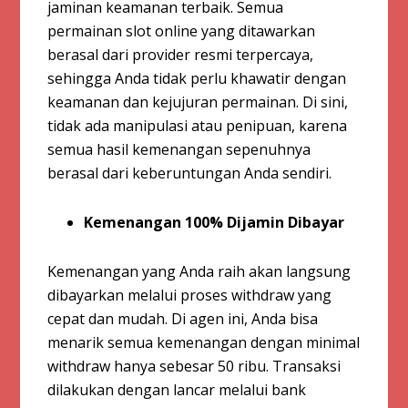
jaminan keamanan terbaik. Semua
permainan slot online yang ditawarkan
berasal dari provider resmi terpercaya,
sehingga Anda tidak perlu khawatir dengan
keamanan dan kejujuran permainan. Di sini,
tidak ada manipulasi atau penipuan, karena
semua hasil kemenangan sepenuhnya
berasal dari keberuntungan Anda sendiri.
Kemenangan 100% Dijamin Dibayar
Kemenangan yang Anda raih akan langsung
dibayarkan melalui proses withdraw yang
cepat dan mudah. Di agen ini, Anda bisa
menarik semua kemenangan dengan minimal
withdraw hanya sebesar 50 ribu. Transaksi
dilakukan dengan lancar melalui bank