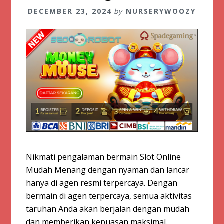
DECEMBER 23, 2024
by
NURSERYWOOZY
Nikmati pengalaman bermain Slot Online
Mudah Menang dengan nyaman dan lancar
hanya di agen resmi terpercaya. Dengan
bermain di agen terpercaya, semua aktivitas
taruhan Anda akan berjalan dengan mudah
dan memberikan kepuasan maksimal.