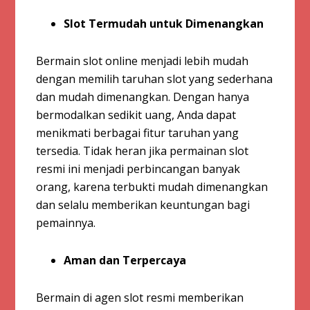
Slot Termudah untuk Dimenangkan
Bermain slot online menjadi lebih mudah
dengan memilih taruhan slot yang sederhana
dan mudah dimenangkan. Dengan hanya
bermodalkan sedikit uang, Anda dapat
menikmati berbagai fitur taruhan yang
tersedia. Tidak heran jika permainan slot
resmi ini menjadi perbincangan banyak
orang, karena terbukti mudah dimenangkan
dan selalu memberikan keuntungan bagi
pemainnya.
Aman dan Terpercaya
Bermain di agen slot resmi memberikan