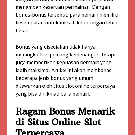
menambah keseruan permainan. Dengan
bonus-bonus tersebut, para pemain memiliki
kesempatan untuk meraih keuntungan lebih
besar.
Bonus yang disediakan tidak hanya
meningkatkan peluang kemenangan, tetapi
juga memberikan kepuasan bermain yang
lebih maksimal. Artikel ini akan membahas
beberapa jenis bonus yang umum
ditawarkan oleh situs slot online terpercaya
yang bisa dinikmati para pemain.
Ragam Bonus Menarik
di Situs Online Slot
Terpercaya