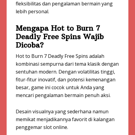
fleksibilitas dan pengalaman bermain yang
lebih personal.
Mengapa Hot to Burn 7
Deadly Free Spins Wajib
Dicoba?
Hot to Burn 7 Deadly Free Spins adalah
kombinasi sempurna dari tema klasik dengan
sentuhan modern. Dengan volatilitas tinggi,
fitur-fitur inovatif, dan potensi kemenangan
besar, game ini cocok untuk Anda yang
mencari pengalaman bermain penuh aksi.
Desain visualnya yang sederhana namun
memikat menjadikannya favorit di kalangan
penggemar slot online.