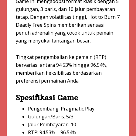
Game ini mengadopsi format klasik dengan 5
gulungan, 3 baris, dan 10 jalur pembayaran
tetap. Dengan volatilitas tinggi, Hot to Burn 7
Deadly Free Spins memberikan sensasi
penuh adrenalin yang cocok untuk pemain
yang menyukai tantangan besar.
Tingkat pengembalian ke pemain (RTP)
bervariasi antara 94.53% hingga 96.54%,
memberikan fleksibilitas berdasarkan
preferensi permainan Anda.
Spesifikasi Game
Pengembang: Pragmatic Play
Gulungan/Baris: 5/3
Jalur Pembayaran: 10
RTP: 94.53% – 96.54%