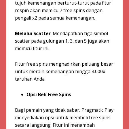
tujuh kemenangan berturut-turut pada fitur
respin akan memicu 7 free spins dengan
pengali x2 pada semua kemenangan.
Melalui Scatter
: Mendapatkan tiga simbol
scatter pada gulungan 1, 3, dan 5 juga akan
memicu fitur ini.
Fitur free spins menghadirkan peluang besar
untuk meraih kemenangan hingga 4.000x
taruhan Anda.
Opsi Beli Free Spins
Bagi pemain yang tidak sabar, Pragmatic Play
menyediakan opsi untuk membeli free spins
secara langsung. Fitur ini menambah