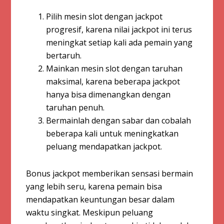
Pilih mesin slot dengan jackpot
progresif, karena nilai jackpot ini terus
meningkat setiap kali ada pemain yang
bertaruh.
Mainkan mesin slot dengan taruhan
maksimal, karena beberapa jackpot
hanya bisa dimenangkan dengan
taruhan penuh.
Bermainlah dengan sabar dan cobalah
beberapa kali untuk meningkatkan
peluang mendapatkan jackpot.
Bonus jackpot memberikan sensasi bermain
yang lebih seru, karena pemain bisa
mendapatkan keuntungan besar dalam
waktu singkat. Meskipun peluang