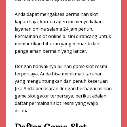
Anda dapat mengakses permainan slot
kapan saja, karena agen ini menyediakan
layanan online selama 24 jam penuh.
Permainan slot online di sini dirancang untuk
memberikan hiburan yang menarik dan
pengalaman bermain yang lancar.
Dengan banyaknya pilihan game slot resmi
terpercaya, Anda bisa menikmati taruhan
yang menguntungkan dan penuh keseruan.
Jika Anda penasaran dengan berbagai pilihan
game slot gacor terpercaya, berikut adalah
daftar permainan slot resmi yang wajib
dicoba.