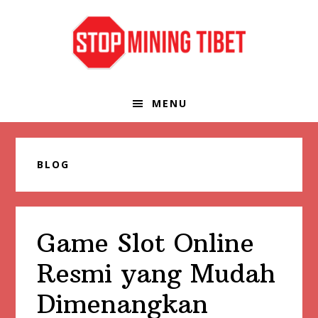
Skip
Skip
Skip
to
to
to
primary
main
primary
navigation
content
sidebar
MENU
BLOG
Game Slot Online
Resmi yang Mudah
Dimenangkan