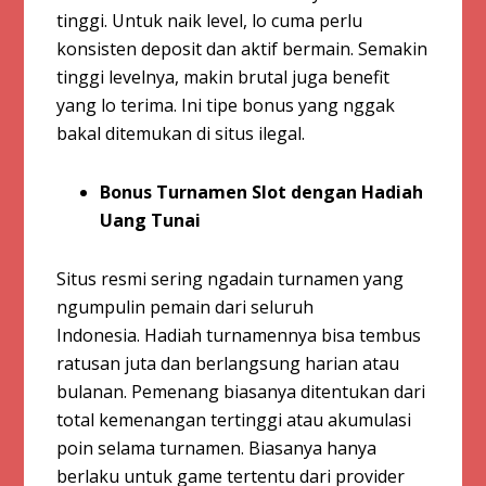
tinggi.
Untuk naik level, lo cuma perlu
konsisten deposit dan aktif bermain. Semakin
tinggi levelnya, makin brutal juga benefit
yang lo terima. Ini tipe bonus yang nggak
bakal ditemukan di situs ilegal.
Bonus Turnamen Slot dengan Hadiah
Uang Tunai
Situs resmi sering ngadain turnamen yang
ngumpulin pemain dari seluruh
Indonesia.
Hadiah turnamennya bisa tembus
ratusan juta dan berlangsung harian atau
bulanan.
Pemenang biasanya ditentukan dari
total kemenangan tertinggi atau akumulasi
poin selama turnamen.
Biasanya hanya
berlaku untuk game tertentu dari provider