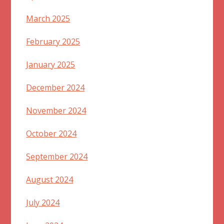
March 2025
February 2025
January 2025
December 2024
November 2024
October 2024
September 2024
August 2024
July 2024