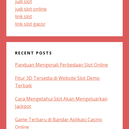
judi slot
judi slot online
link slot
link slot gacor
RECENT POSTS
Panduan Mengenali Perbedaan Slot Online
Fitur 3D Tersedia di Website Slot Demo
Terbaik
Cara Mengetahui Slot Akan Mengeluarkan
Jackpot
Game Terbaru di Bandar Aplikasi Casino
Online