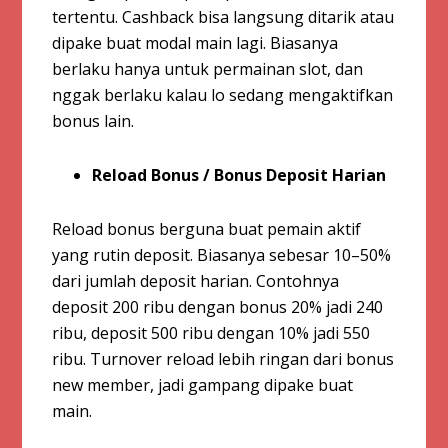
tertentu.
Cashback bisa langsung ditarik atau
dipake buat modal main lagi.
Biasanya
berlaku hanya untuk permainan slot, dan
nggak berlaku kalau lo sedang mengaktifkan
bonus lain.
Reload Bonus / Bonus Deposit Harian
Reload bonus berguna buat pemain aktif
yang rutin deposit.
Biasanya sebesar 10–50%
dari jumlah deposit harian.
Contohnya
deposit 200 ribu dengan bonus 20% jadi 240
ribu, deposit 500 ribu dengan 10% jadi 550
ribu.
Turnover reload lebih ringan dari bonus
new member, jadi gampang dipake buat
main.