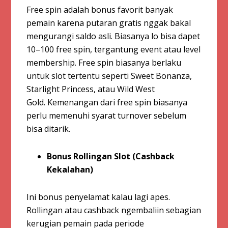
Free spin adalah bonus favorit banyak
pemain karena putaran gratis nggak bakal
mengurangi saldo asli.
Biasanya lo bisa dapet
10–100 free spin, tergantung event atau level
membership.
Free spin biasanya berlaku
untuk slot tertentu seperti Sweet Bonanza,
Starlight Princess, atau Wild West
Gold.
Kemenangan dari free spin biasanya
perlu memenuhi syarat turnover sebelum
bisa ditarik.
Bonus Rollingan Slot (Cashback
Kekalahan)
Ini bonus penyelamat kalau lagi apes.
Rollingan atau cashback ngembaliin sebagian
kerugian pemain pada periode