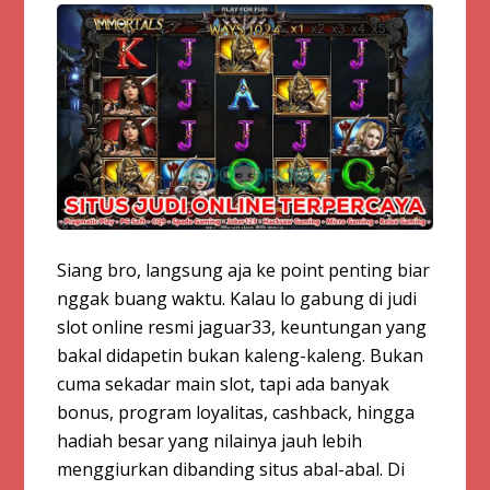
Siang bro, langsung aja ke point penting biar
nggak buang waktu. Kalau lo gabung di judi
slot online resmi jaguar33, keuntungan yang
bakal didapetin bukan kaleng-kaleng. Bukan
cuma sekadar main slot, tapi ada banyak
bonus, program loyalitas, cashback, hingga
hadiah besar yang nilainya jauh lebih
menggiurkan dibanding situs abal-abal.
Di